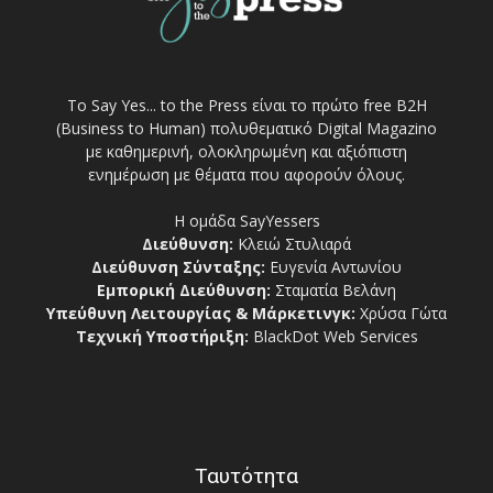
Το Say Yes... to the Press είναι το πρώτο free Β2Η
(Business to Human) πολυθεματικό Digital Magazino
με καθημερινή, ολοκληρωμένη και αξιόπιστη
ενημέρωση με θέματα που αφορούν όλους.
Η ομάδα SayYessers
Διεύθυνση:
Κλειώ Στυλιαρά
Διεύθυνση Σύνταξης:
Ευγενία Αντωνίου
Εμπορική Διεύθυνση:
Σταματία Βελάνη
Υπεύθυνη Λειτουργίας & Μάρκετινγκ:
Χρύσα Γώτα
Τεχνική Υποστήριξη:
BlackDot Web Services
Ταυτότητα