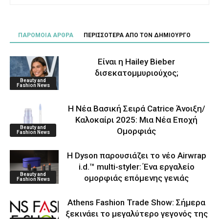
ΠΑΡΟΜΟΙΑ ΑΡΘΡΑ
ΠΕΡΙΣΣΟΤΕΡΑ ΑΠΟ ΤΟΝ ΔΗΜΙΟΥΡΓΟ
Είναι η Hailey Bieber
δισεκατομμυριούχος;
Beauty and
Fashion News
Η Νέα Βασική Σειρά Catrice Άνοιξη/
Καλοκαίρι 2025: Μια Νέα Εποχή
Beauty and
Ομορφιάς
Fashion News
Η Dyson παρουσιάζει το νέο Airwrap
i.d.™ multi-styler: Ένα εργαλείο
Beauty and
ομορφιάς επόμενης γενιάς
Fashion News
Athens Fashion Trade Show: Σήμερα
ξεκινάει το μεγαλύτερο γεγονός της