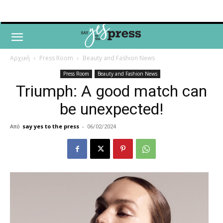
Αρχική
Press Room
Beauty and Fashion News
Press Room
Beauty and Fashion News
Triumph: A good match can
be unexpected!
Από
say yes to the press
-
06/02/2024