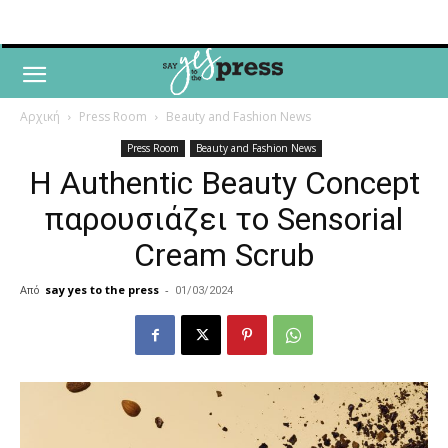
Αρχική
Press Room
Beauty and Fashion News
Press Room
Beauty and Fashion News
Η Authentic Beauty Concept
παρουσιάζει το Sensorial
Cream Scrub
Από
say yes to the press
-
01/03/2024