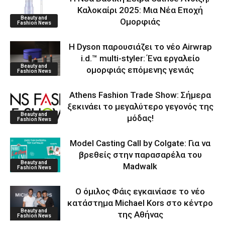
Καλοκαίρι 2025: Μια Νέα Εποχή
Beauty and
Ομορφιάς
Fashion News
Η Dyson παρουσιάζει το νέο Airwrap
i.d.™ multi-styler: Ένα εργαλείο
Beauty and
ομορφιάς επόμενης γενιάς
Fashion News
Athens Fashion Trade Show: Σήμερα
ξεκινάει το μεγαλύτερο γεγονός της
Beauty and
μόδας!
Fashion News
Model Casting Call by Colgate: Για να
βρεθείς στην παρασαρέλα του
Beauty and
Μadwalk
Fashion News
O όμιλος Φάις εγκαινίασε το νέο
κατάστημα Michael Kors στο κέντρο
Beauty and
της Αθήνας
Fashion News