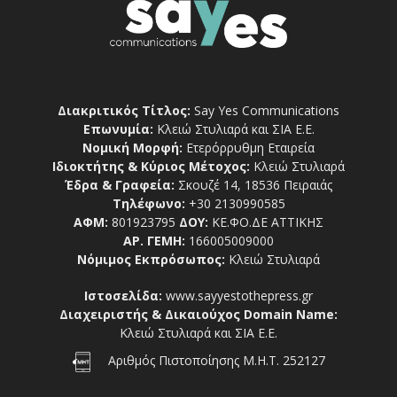
Διακριτικός Τίτλος:
Say Yes Communications
Επωνυμία:
Κλειώ Στυλιαρά και ΣΙΑ Ε.Ε.
Νομική Μορφή:
Ετερόρρυθμη Εταιρεία
Ιδιοκτήτης & Κύριος Μέτοχος:
Κλειώ Στυλιαρά
Έδρα & Γραφεία:
Σκουζέ 14, 18536 Πειραιάς
Τηλέφωνο:
+30 2130990585
ΑΦΜ:
801923795
ΔΟΥ:
ΚΕ.ΦΟ.ΔΕ ΑΤΤΙΚΗΣ
ΑΡ. ΓΕΜΗ:
166005009000
Νόμιμος Εκπρόσωπος:
Κλειώ Στυλιαρά
Ιστοσελίδα:
www.sayyestothepress.gr
Διαχειριστής & Δικαιούχος Domain Name:
Κλειώ Στυλιαρά και ΣΙΑ Ε.Ε.
Αριθμός Πιστοποίησης Μ.Η.Τ. 252127