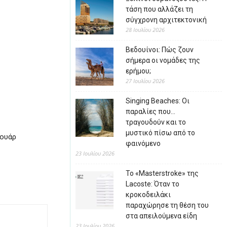
τάση που αλλάζει τη
σύγχρονη αρχιτεκτονική
28 Ιουλίου 2026
Βεδουίνοι: Πώς ζουν
σήμερα οι νομάδες της
ερήμου;
27 Ιουλίου 2026
Singing Beaches: Οι
παραλίες που…
τραγουδούν και το
μυστικό πίσω από το
σουάρ
φαινόμενο
23 Ιουλίου 2026
Το «Masterstroke» της
Lacoste: Όταν το
κροκοδειλάκι
παραχώρησε τη θέση του
στα απειλούμενα είδη
23 Ιουλίου 2026