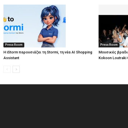
Press Room
Press Room
Η iStorm παρουσιάζει τη Stormi, τη νέα AI Shopping
Μουσικές βραδι
Assistant
Kokoon Loutraki 