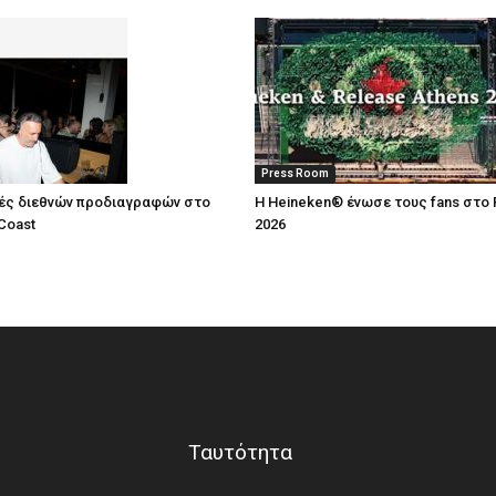
Press Room
ές διεθνών προδιαγραφών στο
Η Heineken® ένωσε τους fans στο 
Coast
2026
Ταυτότητα