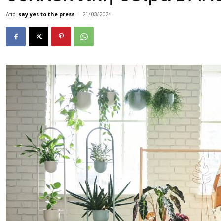
Από
say yes to the press
-
21/03/2024