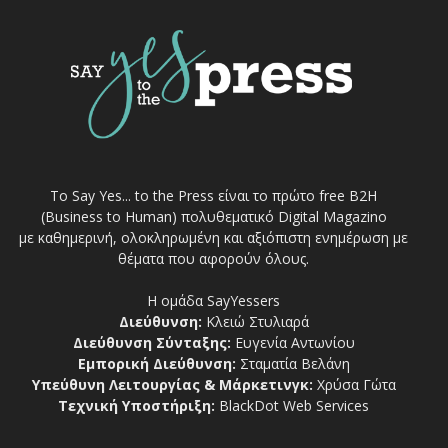
Το Say Yes... to the Press είναι το πρώτο free Β2Η
(Business to Human) πολυθεματικό Digital Magazino
με καθημερινή, ολοκληρωμένη και αξιόπιστη ενημέρωση με
θέματα που αφορούν όλους.
Η ομάδα SayYessers
Διεύθυνση:
Κλειώ Στυλιαρά
Διεύθυνση Σύνταξης:
Ευγενία Αντωνίου
Εμπορική Διεύθυνση:
Σταματία Βελάνη
Υπεύθυνη Λειτουργίας & Μάρκετινγκ:
Χρύσα Γώτα
Τεχνική Υποστήριξη:
BlackDot Web Services