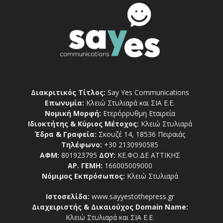
Διακριτικός Τίτλος:
Say Yes Communications
Επωνυμία:
Κλειώ Στυλιαρά και ΣΙΑ Ε.Ε.
Νομική Μορφή:
Ετερόρρυθμη Εταιρεία
Ιδιοκτήτης & Κύριος Μέτοχος:
Κλειώ Στυλιαρά
Έδρα & Γραφεία:
Σκουζέ 14, 18536 Πειραιάς
Τηλέφωνο:
+30 2130990585
ΑΦΜ:
801923795
ΔΟΥ:
ΚΕ.ΦΟ.ΔΕ ΑΤΤΙΚΗΣ
ΑΡ. ΓΕΜΗ:
166005009000
Νόμιμος Εκπρόσωπος:
Κλειώ Στυλιαρά
Ιστοσελίδα:
www.sayyestothepress.gr
Διαχειριστής & Δικαιούχος Domain Name:
Κλειώ Στυλιαρά και ΣΙΑ Ε.Ε.