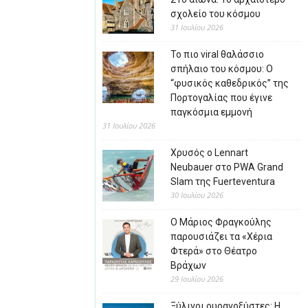
σχολείο του κόσμου
31 Ιουλίου 2026
Το πιο viral θαλάσσιο
σπήλαιο του κόσμου: Ο
“φυσικός καθεδρικός” της
Πορτογαλίας που έγινε
παγκόσμια εμμονή
31 Ιουλίου 2026
Χρυσός ο Lennart
Neubauer στο PWA Grand
Slam της Fuerteventura
30 Ιουλίου 2026
Ο Μάριος Φραγκούλης
παρουσιάζει τα «Χέρια
Φτερά» στο Θέατρο
Βράχων
29 Ιουλίου 2026
Ξύλινοι ουρανοξύστες: Η