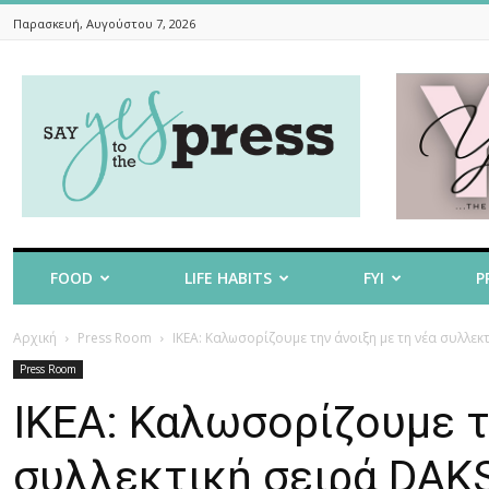
Παρασκευή, Αυγούστου 7, 2026
Say
Yes
To
The
Press
FOOD
LIFE HABITS
FYI
P
Αρχική
Press Room
ΙΚΕΑ: Καλωσορίζουμε την άνοιξη με τη νέα συλλεκ
Press Room
ΙΚΕΑ: Καλωσορίζουμε τ
συλλεκτική σειρά DAK