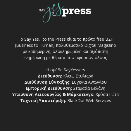
Το Say Yes... to the Press είναι το πρώτο free Β2Η
(Business to Human) πολυθεματικό Digital Magazino
με καθημερινή, ολοκληρωμένη και αξιόπιστη
ενημέρωση με θέματα που αφορούν όλους.
Η ομάδα SayYessers
Διεύθυνση:
Κλειώ Στυλιαρά
Διεύθυνση Σύνταξης:
Ευγενία Αντωνίου
Εμπορική Διεύθυνση:
Σταματία Βελάνη
Υπεύθυνη Λειτουργίας & Μάρκετινγκ:
Χρύσα Γώτα
Τεχνική Υποστήριξη:
BlackDot Web Services