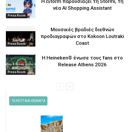
Η iStorm παρουσιάζει τη Stormi, τη
νέα AI Shopping Assistant
Press Room
Μουσικές βραδιές διεθνών
προδιαγραφών στο Kokoon Loutraki
Coast
Press Room
Η Heineken® ένωσε τους fans στο
Release Athens 2026
Press Room
ΤΕΛΕΥΤΑΙΑ ΘΕΜΑΤΑ