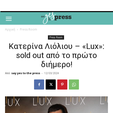
Αρχική
Press Room
Press Room
Κατερίνα Λιόλιου – «Lux»:
sold out από το πρώτο
διήμερο!
Από
say yes to the press
-
12/03/2024