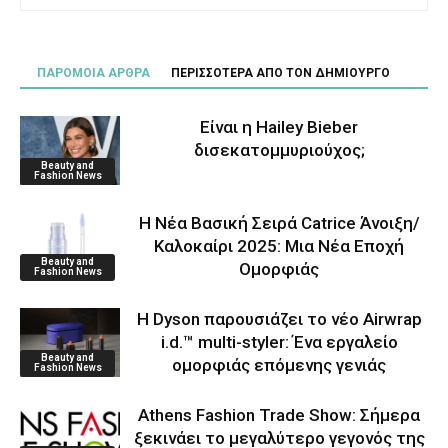
ΠΑΡΟΜΟΙΑ ΑΡΘΡΑ
ΠΕΡΙΣΣΟΤΕΡΑ ΑΠΟ ΤΟΝ ΔΗΜΙΟΥΡΓΟ
Είναι η Hailey Bieber
δισεκατομμυριούχος;
Beauty and
Fashion News
Η Νέα Βασική Σειρά Catrice Άνοιξη/
Καλοκαίρι 2025: Μια Νέα Εποχή
Beauty and
Ομορφιάς
Fashion News
Η Dyson παρουσιάζει το νέο Airwrap
i.d.™ multi-styler: Ένα εργαλείο
Beauty and
ομορφιάς επόμενης γενιάς
Fashion News
Athens Fashion Trade Show: Σήμερα
ξεκινάει το μεγαλύτερο γεγονός της