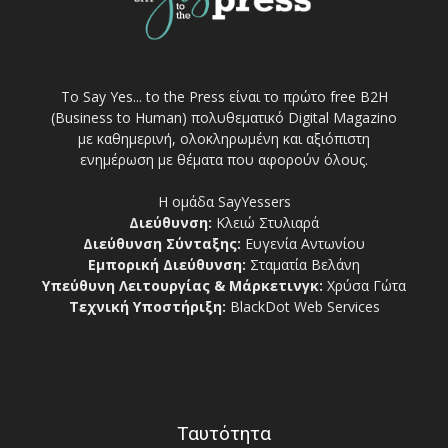
Το Say Yes... to the Press είναι το πρώτο free Β2Η
(Business to Human) πολυθεματικό Digital Magazino
με καθημερινή, ολοκληρωμένη και αξιόπιστη
ενημέρωση με θέματα που αφορούν όλους.
Η ομάδα SayYessers
Διεύθυνση:
Κλειώ Στυλιαρά
Διεύθυνση Σύνταξης:
Ευγενία Αντωνίου
Εμπορική Διεύθυνση:
Σταματία Βελάνη
Υπεύθυνη Λειτουργίας & Μάρκετινγκ:
Χρύσα Γώτα
Τεχνική Υποστήριξη:
BlackDot Web Services
Ταυτότητα