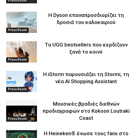
Press Room
Η Dyson επαναπροσδιορίζει τη
δροσιά του καλοκαιριού
Press Room
Τα UGG bestsellers που κερδίζουν
ξανά το κοινό
Press Room
Η iStorm παρουσιάζει τη Stormi, τη
νέα AI Shopping Assistant
Press Room
Μουσικές βραδιές διεθνών
προδιαγραφών στο Kokoon Loutraki
Coast
Press Room
Η Heineken® ένωσε τους fans στο