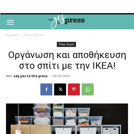
Αρχική
Press Room
Press Room
Οργάνωση και αποθήκευση
στο σπίτι με την ΙΚΕΑ!
Από
say yes to the press
-
04/03/2024