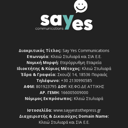
Διακριτικός Τίτλος:
Say Yes Communications
Επωνυμία:
Κλειώ Στυλιαρά και ΣΙΑ Ε.Ε.
Νομική Μορφή:
Ετερόρρυθμη Εταιρεία
Ιδιοκτήτης & Κύριος Μέτοχος:
Κλειώ Στυλιαρά
Έδρα & Γραφεία:
Σκουζέ 14, 18536 Πειραιάς
Τηλέφωνο:
+30 2130990585
ΑΦΜ:
801923795
ΔΟΥ:
ΚΕ.ΦΟ.ΔΕ ΑΤΤΙΚΗΣ
ΑΡ. ΓΕΜΗ:
166005009000
Νόμιμος Εκπρόσωπος:
Κλειώ Στυλιαρά
Ιστοσελίδα:
www.sayyestothepress.gr
Διαχειριστής & Δικαιούχος Domain Name:
Κλειώ Στυλιαρά και ΣΙΑ Ε.Ε.