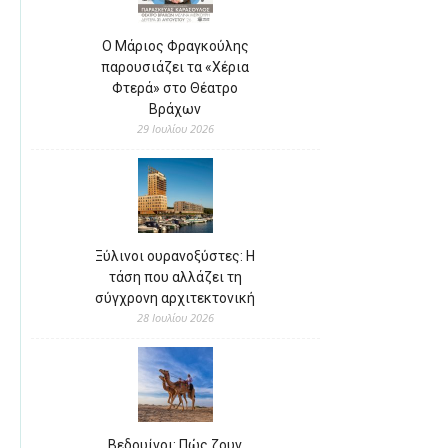
Ο Μάριος Φραγκούλης
παρουσιάζει τα «Χέρια
Φτερά» στο Θέατρο
Βράχων
29 Ιουλίου 2026
Ξύλινοι ουρανοξύστες: Η
τάση που αλλάζει τη
σύγχρονη αρχιτεκτονική
28 Ιουλίου 2026
Βεδουίνοι: Πώς ζουν