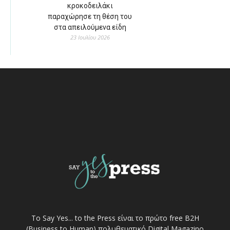
κροκοδειλάκι
παραχώρησε τη θέση του
στα απειλούμενα είδη
23 Ιουλίου 2026
Το Say Yes... to the Press είναι το πρώτο free Β2Η
(Business to Human) πολυθεματικό Digital Magazino