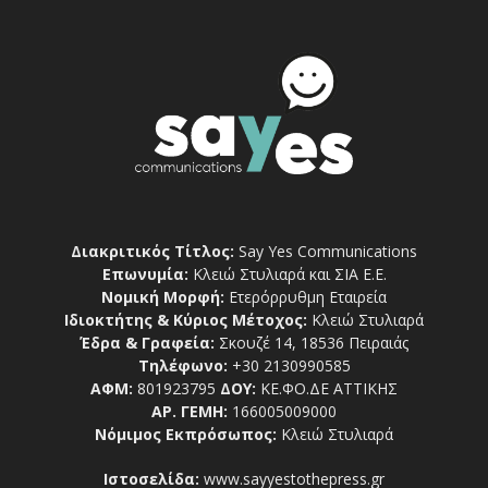
Διακριτικός Τίτλος:
Say Yes Communications
Επωνυμία:
Κλειώ Στυλιαρά και ΣΙΑ Ε.Ε.
Νομική Μορφή:
Ετερόρρυθμη Εταιρεία
Ιδιοκτήτης & Κύριος Μέτοχος:
Κλειώ Στυλιαρά
Έδρα & Γραφεία:
Σκουζέ 14, 18536 Πειραιάς
Τηλέφωνο:
+30 2130990585
ΑΦΜ:
801923795
ΔΟΥ:
ΚΕ.ΦΟ.ΔΕ ΑΤΤΙΚΗΣ
ΑΡ. ΓΕΜΗ:
166005009000
Νόμιμος Εκπρόσωπος:
Κλειώ Στυλιαρά
Ιστοσελίδα:
www.sayyestothepress.gr