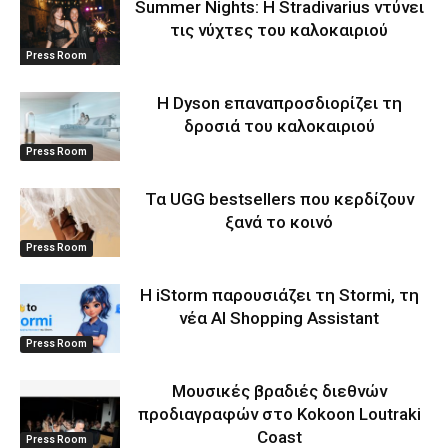
Summer Nights: Η Stradivarius ντύνει
τις νύχτες του καλοκαιριού
Press Room
Η Dyson επαναπροσδιορίζει τη
δροσιά του καλοκαιριού
Press Room
Τα UGG bestsellers που κερδίζουν
ξανά το κοινό
Press Room
Η iStorm παρουσιάζει τη Stormi, τη
νέα AI Shopping Assistant
Press Room
Μουσικές βραδιές διεθνών
προδιαγραφών στο Kokoon Loutraki
Coast
Press Room