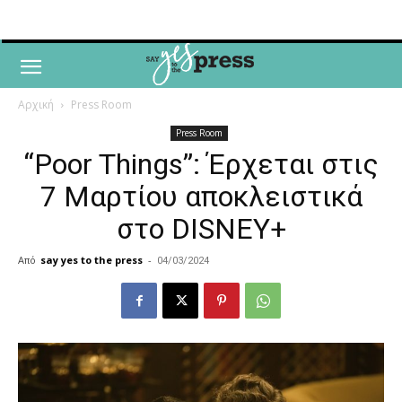
Αρχική
Press Room
Press Room
“Poor Things”: Έρχεται στις
7 Μαρτίου αποκλειστικά
στο DISNEY+
Από
say yes to the press
-
04/03/2024