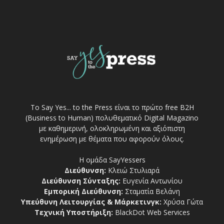
Το Say Yes... to the Press είναι το πρώτο free Β2Η
(Business to Human) πολυθεματικό Digital Magazino
με καθημερινή, ολοκληρωμένη και αξιόπιστη
ενημέρωση με θέματα που αφορούν όλους.
Η ομάδα SayYessers
Διεύθυνση:
Κλειώ Στυλιαρά
Διεύθυνση Σύνταξης:
Ευγενία Αντωνίου
Εμπορική Διεύθυνση:
Σταματία Βελάνη
Υπεύθυνη Λειτουργίας & Μάρκετινγκ:
Χρύσα Γώτα
Τεχνική Υποστήριξη:
BlackDot Web Services