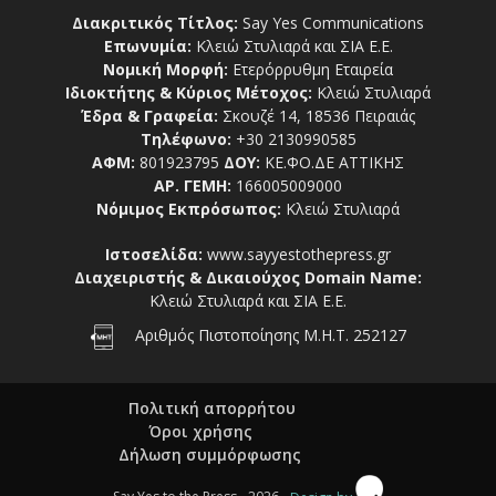
Διακριτικός Τίτλος:
Say Yes Communications
Επωνυμία:
Κλειώ Στυλιαρά και ΣΙΑ Ε.Ε.
Νομική Μορφή:
Ετερόρρυθμη Εταιρεία
Ιδιοκτήτης & Κύριος Μέτοχος:
Κλειώ Στυλιαρά
Έδρα & Γραφεία:
Σκουζέ 14, 18536 Πειραιάς
Τηλέφωνο:
+30 2130990585
ΑΦΜ:
801923795
ΔΟΥ:
ΚΕ.ΦΟ.ΔΕ ΑΤΤΙΚΗΣ
ΑΡ. ΓΕΜΗ:
166005009000
Νόμιμος Εκπρόσωπος:
Κλειώ Στυλιαρά
Ιστοσελίδα:
www.sayyestothepress.gr
Διαχειριστής & Δικαιούχος Domain Name:
Κλειώ Στυλιαρά και ΣΙΑ Ε.Ε.
Αριθμός Πιστοποίησης Μ.Η.Τ. 252127
Πολιτική απορρήτου
Όροι χρήσης
Δήλωση συμμόρφωσης