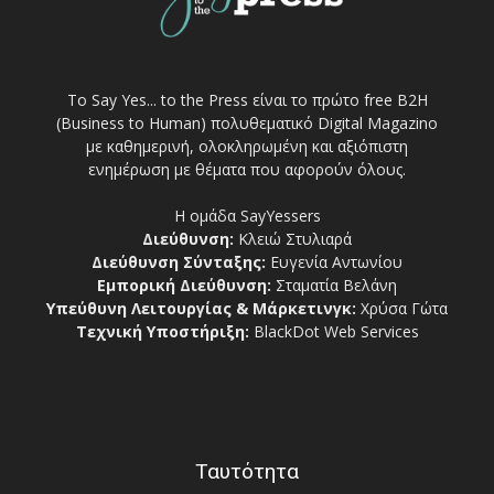
Το Say Yes... to the Press είναι το πρώτο free Β2Η
(Business to Human) πολυθεματικό Digital Magazino
με καθημερινή, ολοκληρωμένη και αξιόπιστη
ενημέρωση με θέματα που αφορούν όλους.
Η ομάδα SayYessers
Διεύθυνση:
Κλειώ Στυλιαρά
Διεύθυνση Σύνταξης:
Ευγενία Αντωνίου
Εμπορική Διεύθυνση:
Σταματία Βελάνη
Υπεύθυνη Λειτουργίας & Μάρκετινγκ:
Χρύσα Γώτα
Τεχνική Υποστήριξη:
BlackDot Web Services
Ταυτότητα