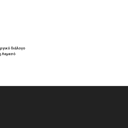
υργικό διάλογο
η Λεμεσό