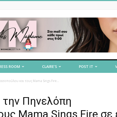
RESS ROOM
CLAIRE’S
POST IT
ασοπούλου και τους Mama Sings Fire...
ι την Πηνελόπη
υς Mama Sings Fire σε 