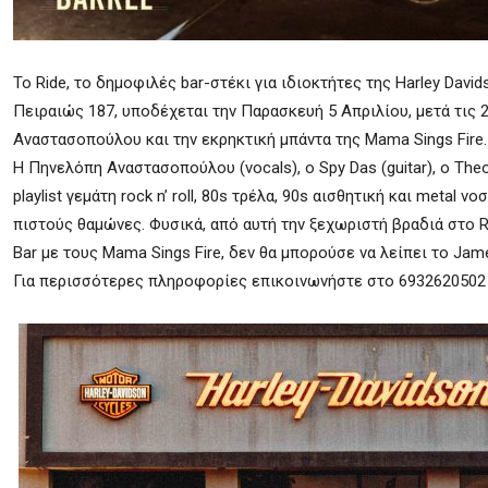
Το Ride, το δημοφιλές bar-στέκι για ιδιοκτήτες της Harley Davi
Πειραιώς 187, υποδέχεται την Παρασκευή 5 Απριλίου, μετά τις 
Αναστασοπούλου και την εκρηκτική μπάντα της Mama Sings Fire.
Η Πηνελόπη Αναστασοπούλου (vocals), o Spy Das (guitar), o Theod
playlist γεμάτη rock n’ roll, 80s τρέλα, 90s αισθητική και metal
πιστούς θαμώνες. Φυσικά, από αυτή την ξεχωριστή βραδιά στο R
Bar με τους Mama Sings Fire, δεν θα μπορούσε να λείπει το Jam
Για περισσότερες πληροφορίες επικοινωνήστε στο 6932620502