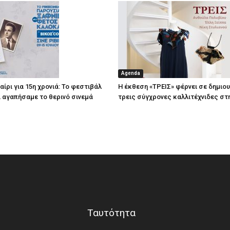
Agenda
ίρι για 15η χρονιά: Το φεστιβάλ
Η έκθεση «ΤΡΕΙΣ» φέρνει σε δημιο
τί αγαπήσαμε το θερινό σινεμά
τρεις σύγχρονες καλλιτέχνιδες στ
Ταυτότητα