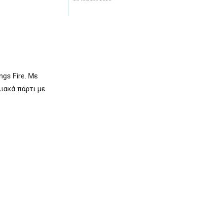
ngs Fire. Με
λιακά πάρτι με