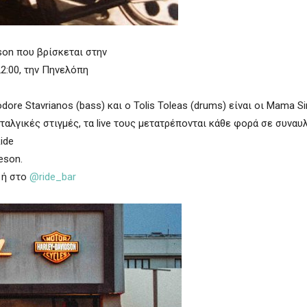
dson που βρίσκεται στην
22:00, την Πηνελόπη
ore Stavrianos (bass) και o Tolis Toleas (drums) είναι οι Mama Si
 νοσταλγικές στιγμές, τα live τους μετατρέπονται κάθε φορά σε συναυ
ide
eson.
 ή στο
@ride_bar