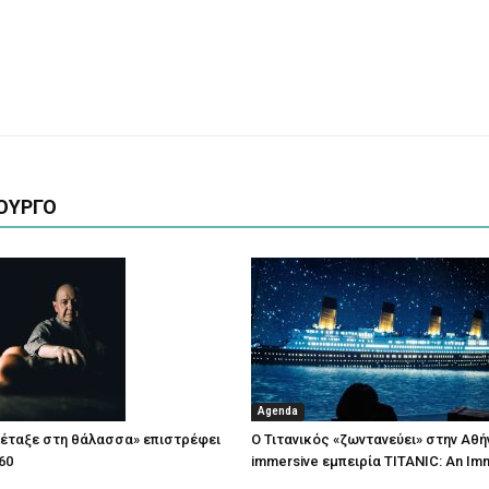
ΟΥΡΓΟ
Agenda
πέταξε στη θάλασσα» επιστρέφει
Ο Τιτανικός «ζωντανεύει» στην Αθή
60
immersive εμπειρία TITANIC: An Im