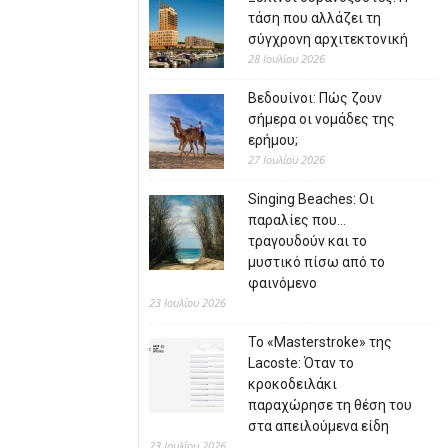
τάση που αλλάζει τη
σύγχρονη αρχιτεκτονική
28 Ιουλίου 2026
Βεδουίνοι: Πώς ζουν
σήμερα οι νομάδες της
ερήμου;
27 Ιουλίου 2026
Singing Beaches: Οι
παραλίες που…
τραγουδούν και το
μυστικό πίσω από το
φαινόμενο
23 Ιουλίου 2026
Το «Masterstroke» της
Lacoste: Όταν το
κροκοδειλάκι
παραχώρησε τη θέση του
στα απειλούμενα είδη
23 Ιουλίου 2026