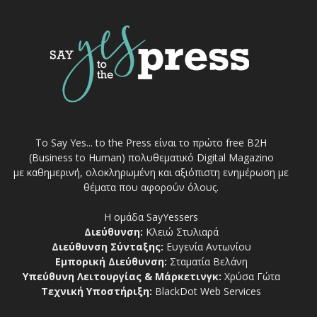
Το Say Yes... to the Press είναι το πρώτο free Β2Η
(Business to Human) πολυθεματικό Digital Magazino
με καθημερινή, ολοκληρωμένη και αξιόπιστη ενημέρωση με
θέματα που αφορούν όλους.
Η ομάδα SayYessers
Διεύθυνση:
Κλειώ Στυλιαρά
Διεύθυνση Σύνταξης:
Ευγενία Αντωνίου
Εμπορική Διεύθυνση:
Σταματία Βελάνη
Υπεύθυνη Λειτουργίας & Μάρκετινγκ:
Χρύσα Γώτα
Τεχνική Υποστήριξη:
BlackDot Web Services