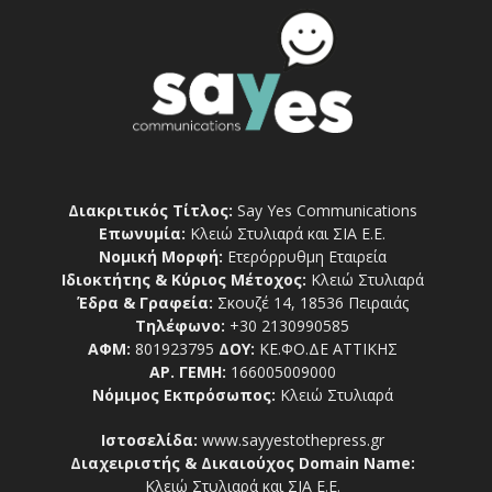
Διακριτικός Τίτλος:
Say Yes Communications
Επωνυμία:
Κλειώ Στυλιαρά και ΣΙΑ Ε.Ε.
Νομική Μορφή:
Ετερόρρυθμη Εταιρεία
Ιδιοκτήτης & Κύριος Μέτοχος:
Κλειώ Στυλιαρά
Έδρα & Γραφεία:
Σκουζέ 14, 18536 Πειραιάς
Τηλέφωνο:
+30 2130990585
ΑΦΜ:
801923795
ΔΟΥ:
ΚΕ.ΦΟ.ΔΕ ΑΤΤΙΚΗΣ
ΑΡ. ΓΕΜΗ:
166005009000
Νόμιμος Εκπρόσωπος:
Κλειώ Στυλιαρά
Ιστοσελίδα:
www.sayyestothepress.gr
Διαχειριστής & Δικαιούχος Domain Name:
Κλειώ Στυλιαρά και ΣΙΑ Ε.Ε.