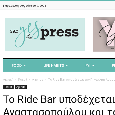
Παρασκευή, Αυγούστου 7, 2026
Say
Yes
To
The
Press
FOOD
LIFE HABITS
FYI
P
Αρχική
Post it
Agenda
Το Ride Bar υποδέχεται την Πηνελόπη Αναστ
Post it
Agenda
Το Ride Bar υποδέχετα
Αναστασοπούλου και το