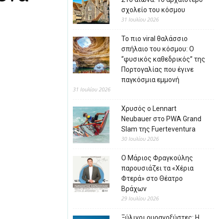
σχολείο του κόσμου
31 Ιουλίου 2026
Το πιο viral θαλάσσιο
σπήλαιο του κόσμου: Ο
“φυσικός καθεδρικός” της
Πορτογαλίας που έγινε
παγκόσμια εμμονή
31 Ιουλίου 2026
Χρυσός ο Lennart
Neubauer στο PWA Grand
Slam της Fuerteventura
30 Ιουλίου 2026
Ο Μάριος Φραγκούλης
παρουσιάζει τα «Χέρια
Φτερά» στο Θέατρο
Βράχων
29 Ιουλίου 2026
Ξύλινοι ουρανοξύστες: Η