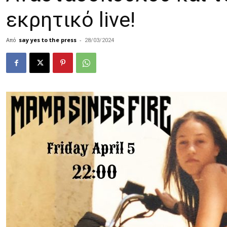
εκρητικό live!
Από
say yes to the press
-
28/03/2024