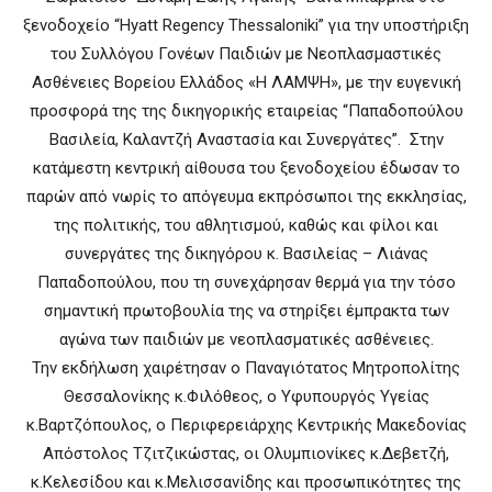
ξενοδοχείο “Hyatt Regency Thessaloniki” για την υποστήριξη
του Συλλόγου Γονέων Παιδιών με Νεοπλασμαστικές
Ασθένειες Βορείου Ελλάδος «Η ΛΑΜΨΗ», με την ευγενική
προσφορά της της δικηγορικής εταιρείας “Παπαδοπούλου
Βασιλεία, Καλαντζή Αναστασία και Συνεργάτες”. Στην
κατάμεστη κεντρική αίθουσα του ξενοδοχείου έδωσαν το
παρών από νωρίς το απόγευμα εκπρόσωποι της εκκλησίας,
της πολιτικής, του αθλητισμού, καθώς και φίλοι και
συνεργάτες της δικηγόρου κ. Βασιλείας – Λιάνας
Παπαδοπούλου, που τη συνεχάρησαν θερμά για την τόσο
σημαντική πρωτοβουλία της να στηρίξει έμπρακτα των
αγώνα των παιδιών με νεοπλασματικές ασθένειες.
Την εκδήλωση χαιρέτησαν ο Παναγιότατος Μητροπολίτης
Θεσσαλονίκης κ.Φιλόθεος, ο Υφυπουργός Υγείας
κ.Βαρτζόπουλος, ο Περιφερειάρχης Κεντρικής Μακεδονίας
Απόστολος Τζιτζικώστας, οι Ολυμπιονίκες κ.Δεβετζή,
κ.Κελεσίδου και κ.Μελισσανίδης και προσωπικότητες της