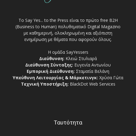
Το Say Yes... to the Press είναι το πρώτο free Β2Η
(Business to Human) πολυθεματικό Digital Magazino
με καθημερινή, ολοκληρωμένη και αξιόπιστη
ενημέρωση με θέματα που αφορούν όλους.
Η ομάδα SayYessers
Διεύθυνση:
Κλειώ Στυλιαρά
Διεύθυνση Σύνταξης:
Ευγενία Αντωνίου
Εμπορική Διεύθυνση:
Σταματία Βελάνη
Υπεύθυνη Λειτουργίας & Μάρκετινγκ:
Χρύσα Γώτα
Τεχνική Υποστήριξη:
BlackDot Web Services
Ταυτότητα