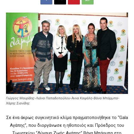
Γιώργος Μαυρίδης-Λιάνα Παπαδοπούλου-Άννα Καψάλη-Βάνα Μπάρμπα-
Χάρης Σιανίδης
Σε ένα άκρως συγκινητικό κλίμα πραγματοποιήθηκε το “Gala
Αγάπης”, που διοργάνωσε η ηθοποιός και Πρόεδρος του
Σωματείου “Δύναμη Ζωής Αγάπης” Βάνα Μπάρμπα στο