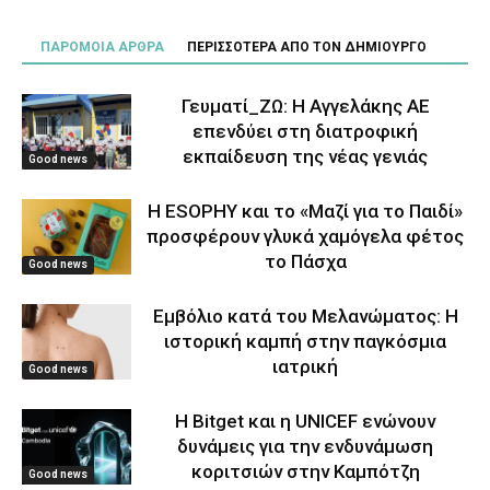
ΠΑΡΟΜΟΙΑ ΑΡΘΡΑ
ΠΕΡΙΣΣΟΤΕΡΑ ΑΠΟ ΤΟΝ ΔΗΜΙΟΥΡΓΟ
Γευματί_ΖΩ: Η Αγγελάκης ΑΕ
επενδύει στη διατροφική
εκπαίδευση της νέας γενιάς
Good news
Η ESOPHY και το «Μαζί για το Παιδί»
προσφέρουν γλυκά χαμόγελα φέτος
το Πάσχα
Good news
Εμβόλιο κατά του Μελανώματος: Η
ιστορική καμπή στην παγκόσμια
ιατρική
Good news
Η Bitget και η UNICEF ενώνουν
δυνάμεις για την ενδυνάμωση
κοριτσιών στην Καμπότζη
Good news