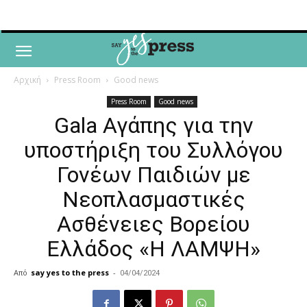
Αρχική
Press Room
Good news
Press Room
Good news
Gala Αγάπης για την
υποστήριξη του Συλλόγου
Γονέων Παιδιών με
Νεοπλασμαστικές
Ασθένειες Βορείου
Ελλάδος «Η ΛΑΜΨΗ»
Από
say yes to the press
-
04/04/2024