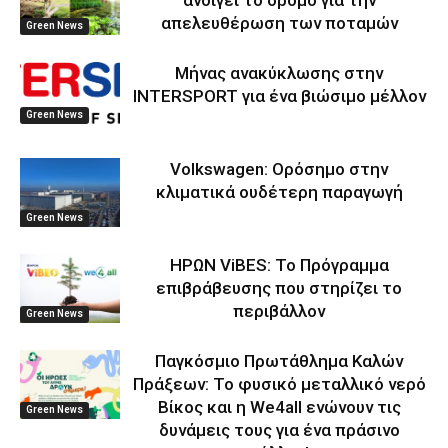
απελευθέρωση των ποταμών
Green News
Μήνας ανακύκλωσης στην
INTERSPORT για ένα βιώσιμο μέλλον
Green News
Volkswagen: Ορόσημο στην
κλιματικά ουδέτερη παραγωγή
Green News
ΗΡΩΝ ViBES: Το Πρόγραμμα
επιβράβευσης που στηρίζει το
περιβάλλον
Green News
Παγκόσμιο Πρωτάθλημα Καλών
Πράξεων: Το φυσικό μεταλλικό νερό
Βίκος και η We4all ενώνουν τις
Green News
δυνάμεις τους για ένα πράσινο