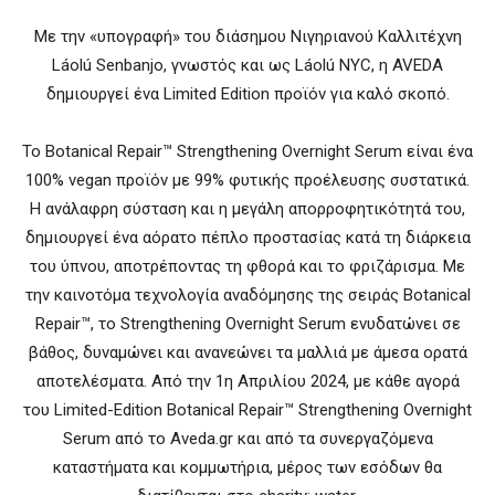
Με την «υπογραφή» του διάσημου Νιγηριανού Καλλιτέχνη
Láolú Senbanjo, γνωστός και ως Láolú NYC, η AVEDA
δημιουργεί ένα Limited Edition προϊόν για καλό σκοπό.
Το Botanical Repair™ Strengthening Overnight Serum είναι ένα
100% vegan προϊόν με 99% φυτικής προέλευσης συστατικά.
Η ανάλαφρη σύσταση και η μεγάλη απορροφητικότητά του,
δημιουργεί ένα αόρατο πέπλο προστασίας κατά τη διάρκεια
του ύπνου, αποτρέποντας τη φθορά και το φριζάρισμα. Με
την καινοτόμα τεχνολογία αναδόμησης της σειράς Botanical
Repair™, το Strengthening Overnight Serum ενυδατώνει σε
βάθος, δυναμώνει και ανανεώνει τα μαλλιά με άμεσα ορατά
αποτελέσματα. Από την 1η Απριλίου 2024, με κάθε αγορά
του Limited-Edition Botanical Repair™ Strengthening Overnight
Serum από το Aveda.gr και από τα συνεργαζόμενα
καταστήματα και κομμωτήρια, μέρος των εσόδων θα