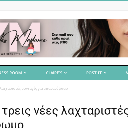
RESS ROOM
CLAIRE’S
POST IT
ς λαχταριστές συνταγές για μπανανόψωμο
 τρεις νέες λαχταριστέ
ψωμο