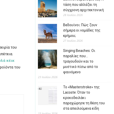
τάση που αλλάζει τη
σύγχρονη αρχιτεκτονική
28 Ιουλίου 2026
Βεδουίνοι: Πώς ζουν
σήμερα οι νομάδες της
ερήμου;
27 Ιουλίου 2026
πειρία του
Singing Beaches: Οι
ιπέτεια.
παραλίες που…
υλά κέικ
τραγουδούν και το
μυστικό πίσω από το
ροϊόντα του
φαινόμενο
23 Ιουλίου 2026
Το «Masterstroke» της
Lacoste: Όταν το
κροκοδειλάκι
παραχώρησε τη θέση του
στα απειλούμενα είδη
23 Ιουλίου 2026