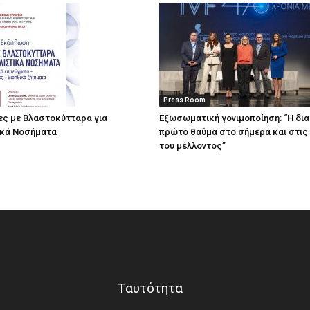
Press Room
ες με Βλαστοκύτταρα για
Eξωσωματική γονιμοποίηση: “Η δι
ικά Νοσήματα
πρώτο θαύμα στο σήμερα και στις
του μέλλοντος’’
Ταυτότητα