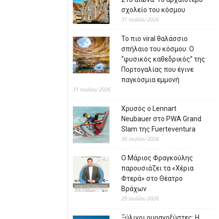
σχολείο του κόσμου
31 Ιουλίου 2026
Το πιο viral θαλάσσιο
σπήλαιο του κόσμου: Ο
“φυσικός καθεδρικός” της
Πορτογαλίας που έγινε
παγκόσμια εμμονή
31 Ιουλίου 2026
Χρυσός ο Lennart
Neubauer στο PWA Grand
Slam της Fuerteventura
30 Ιουλίου 2026
Ο Μάριος Φραγκούλης
παρουσιάζει τα «Χέρια
Φτερά» στο Θέατρο
Βράχων
29 Ιουλίου 2026
Ξύλινοι ουρανοξύστες: Η