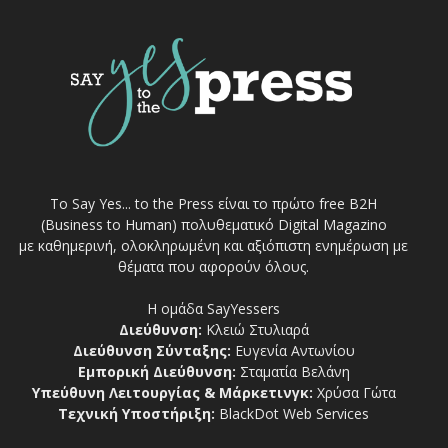
Το Say Yes... to the Press είναι το πρώτο free Β2Η
(Business to Human) πολυθεματικό Digital Magazino
με καθημερινή, ολοκληρωμένη και αξιόπιστη ενημέρωση με
θέματα που αφορούν όλους.
Η ομάδα SayYessers
Διεύθυνση:
Κλειώ Στυλιαρά
Διεύθυνση Σύνταξης:
Ευγενία Αντωνίου
Εμπορική Διεύθυνση:
Σταματία Βελάνη
Υπεύθυνη Λειτουργίας & Μάρκετινγκ:
Χρύσα Γώτα
Τεχνική Υποστήριξη:
BlackDot Web Services