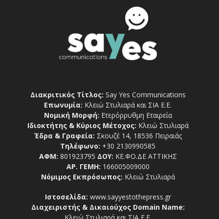
Διακριτικός Τίτλος:
Say Yes Communications
Επωνυμία:
Κλειώ Στυλιαρά και ΣΙΑ Ε.Ε.
Νομική Μορφή:
Ετερόρρυθμη Εταιρεία
Ιδιοκτήτης & Κύριος Μέτοχος:
Κλειώ Στυλιαρά
Έδρα & Γραφεία:
Σκουζέ 14, 18536 Πειραιάς
Τηλέφωνο:
+30 2130990585
ΑΦΜ:
801923795
ΔΟΥ:
ΚΕ.ΦΟ.ΔΕ ΑΤΤΙΚΗΣ
ΑΡ. ΓΕΜΗ:
166005009000
Νόμιμος Εκπρόσωπος:
Κλειώ Στυλιαρά
Ιστοσελίδα:
www.sayyestothepress.gr
Διαχειριστής & Δικαιούχος Domain Name:
Κλειώ Στυλιαρά και ΣΙΑ Ε.Ε.