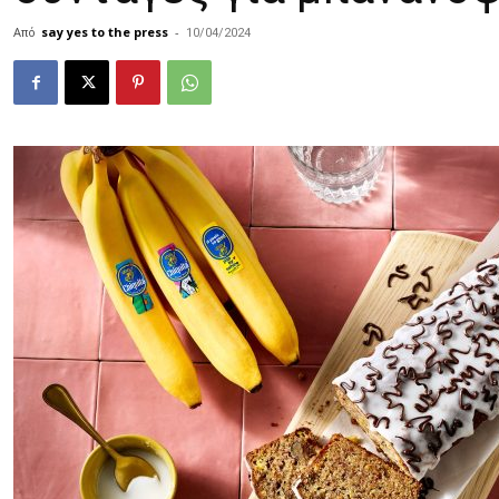
Από
say yes to the press
-
10/04/2024