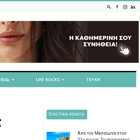
VIRAL
LIFE ROCKS
ΤΕΥΧΗ
ΤΕΛΕΥΤΑΙΑ ΘΕΜΑΤΑ
ς
Από τον Μεσαίωνα στον
21ο αιώνα: Το αρχαιότερο