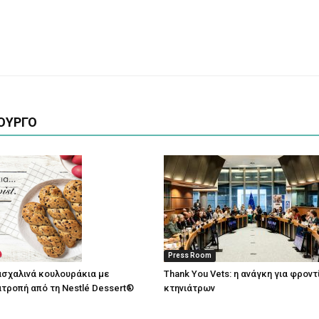
ΟΥΡΓΟ
Press Room
σχαλινά κουλουράκια με
Thank You Vets: η ανάγκη για φρον
τροπή από τη Nestlé Dessert®
κτηνιάτρων