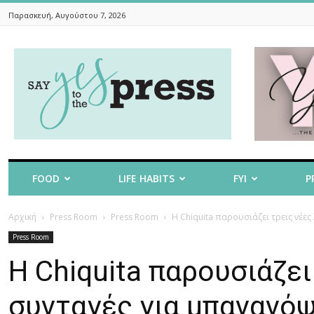
Παρασκευή, Αυγούστου 7, 2026
Say
Yes
To
The
Press
FOOD
LIFE HABITS
FYI
P
Αρχική
Press Room
Press Room
Η Chiquita παρουσιάζει τρεις νέε
Press Room
Η Chiquita παρουσιάζει
συνταγές για μπανανό