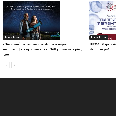
Press Room
Press Room
«Πίσω από τα φώτα» – το Φυσικό Αέριο
ΕΕΓΘΑΙ: Θεραπεί
παρουσιάζει καμπάνια για τα 168 χρόνια ιστορίας
Νευροεκφυλιστ
του