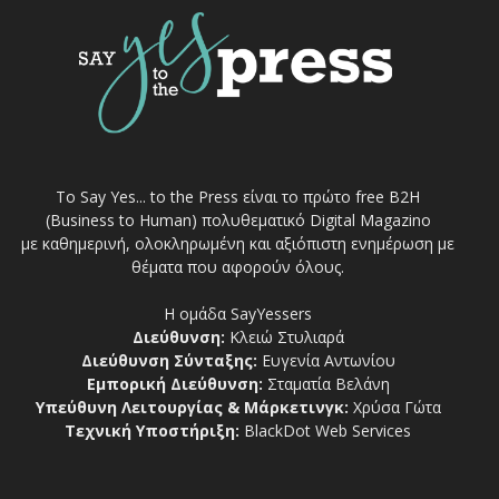
Το Say Yes... to the Press είναι το πρώτο free Β2Η
(Business to Human) πολυθεματικό Digital Magazino
με καθημερινή, ολοκληρωμένη και αξιόπιστη ενημέρωση με
θέματα που αφορούν όλους.
Η ομάδα SayYessers
Διεύθυνση:
Κλειώ Στυλιαρά
Διεύθυνση Σύνταξης:
Ευγενία Αντωνίου
Εμπορική Διεύθυνση:
Σταματία Βελάνη
Υπεύθυνη Λειτουργίας & Μάρκετινγκ:
Χρύσα Γώτα
Τεχνική Υποστήριξη:
BlackDot Web Services