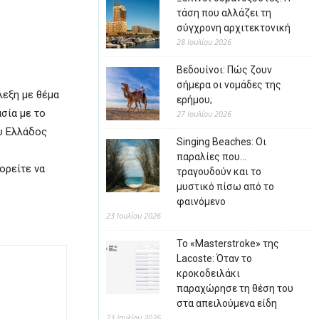
τάση που αλλάζει τη
σύγχρονη αρχιτεκτονική
28 Ιουλίου 2026
Βεδουίνοι: Πώς ζουν
σήμερα οι νομάδες της
λεξη με θέμα
ερήμου;
σία με το
27 Ιουλίου 2026
υ Ελλάδος
Singing Beaches: Οι
παραλίες που…
πορείτε να
τραγουδούν και το
μυστικό πίσω από το
φαινόμενο
23 Ιουλίου 2026
Το «Masterstroke» της
Lacoste: Όταν το
κροκοδειλάκι
παραχώρησε τη θέση του
στα απειλούμενα είδη
23 Ιουλίου 2026