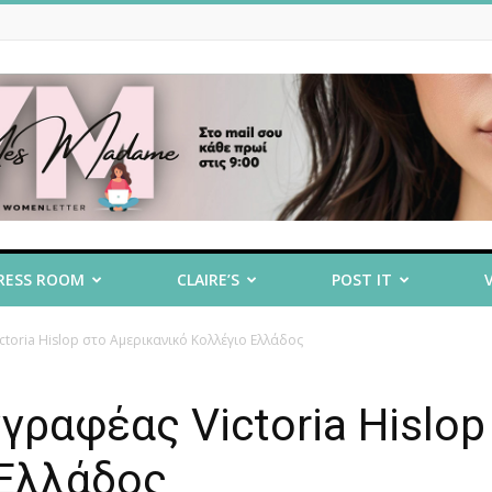
RESS ROOM
CLAIRE’S
POST IT
oria Hislop στο Αμερικανικό Κολλέγιο Ελλάδος
ραφέας Victoria Hislop
 Ελλάδος