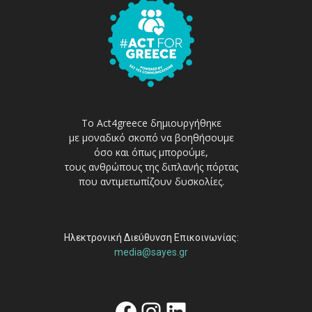
Το Act4greece δημιουργήθηκε
με μοναδικό σκοπό να βοηθήσουμε
όσο και όπως μπορούμε,
τους ανθρώπους της διπλανής πόρτας
που αντιμετωπίζουν δυσκολίες.
Ηλεκτρονική Διεύθυνση Επικοινωνίας:
media@sayes.gr
Facebook
Instagram
Linkedin