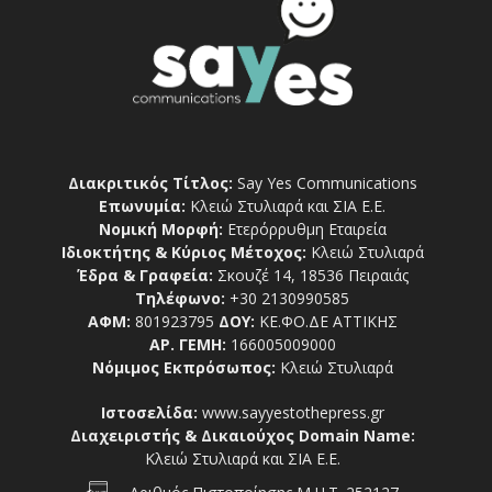
Διακριτικός Τίτλος:
Say Yes Communications
Επωνυμία:
Κλειώ Στυλιαρά και ΣΙΑ Ε.Ε.
Νομική Μορφή:
Ετερόρρυθμη Εταιρεία
Ιδιοκτήτης & Κύριος Μέτοχος:
Κλειώ Στυλιαρά
Έδρα & Γραφεία:
Σκουζέ 14, 18536 Πειραιάς
Τηλέφωνο:
+30 2130990585
ΑΦΜ:
801923795
ΔΟΥ:
ΚΕ.ΦΟ.ΔΕ ΑΤΤΙΚΗΣ
ΑΡ. ΓΕΜΗ:
166005009000
Νόμιμος Εκπρόσωπος:
Κλειώ Στυλιαρά
Ιστοσελίδα:
www.sayyestothepress.gr
Διαχειριστής & Δικαιούχος Domain Name:
Κλειώ Στυλιαρά και ΣΙΑ Ε.Ε.