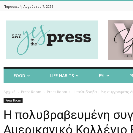
Παρασκευή, Αυγούστου 7, 2026
Say
Yes
To
The
Press
FOOD
LIFE HABITS
FYI
P
Αρχική
Press Room
Press Room
Η πολυβραβευμένη συγγραφέας Vict
Press Room
Η πολυβραβευμένη συγγ
Αμερικανικό Κολλέγιο