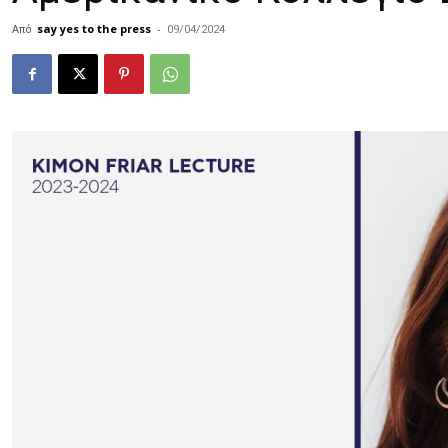
Από
say yes to the press
-
09/04/2024