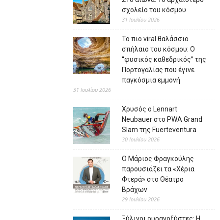
σχολείο του κόσμου
31 Ιουλίου 2026
Το πιο viral θαλάσσιο
σπήλαιο του κόσμου: Ο
“φυσικός καθεδρικός” της
Πορτογαλίας που έγινε
παγκόσμια εμμονή
31 Ιουλίου 2026
Χρυσός ο Lennart
Neubauer στο PWA Grand
Slam της Fuerteventura
30 Ιουλίου 2026
Ο Μάριος Φραγκούλης
παρουσιάζει τα «Χέρια
Φτερά» στο Θέατρο
Βράχων
29 Ιουλίου 2026
Ξύλινοι ουρανοξύστες: Η