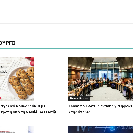
ΟΥΡΓΟ
Press Room
σχαλινά κουλουράκια με
Thank You Vets: η ανάγκη για φρον
τροπή από τη Nestlé Dessert®
κτηνιάτρων