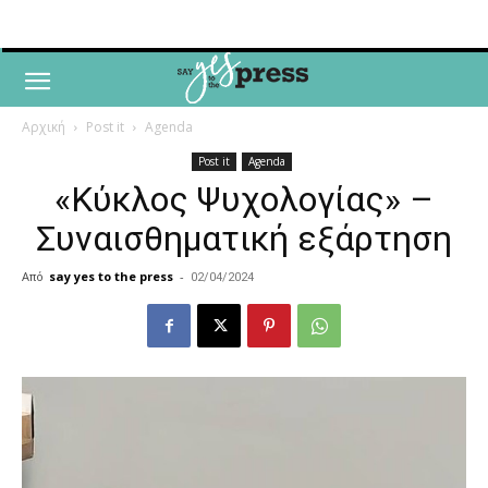
Αρχική
Post it
Agenda
Post it
Agenda
«Κύκλος Ψυχολογίας» –
Συναισθηματική εξάρτηση
Από
say yes to the press
-
02/04/2024