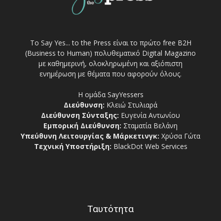
Το Say Yes... to the Press είναι το πρώτο free Β2Η
(Business to Human) πολυθεματικό Digital Magazino
με καθημερινή, ολοκληρωμένη και αξιόπιστη
ενημέρωση με θέματα που αφορούν όλους.
Η ομάδα SayYessers
Διεύθυνση:
Κλειώ Στυλιαρά
Διεύθυνση Σύνταξης:
Ευγενία Αντωνίου
Εμπορική Διεύθυνση:
Σταματία Βελάνη
Υπεύθυνη Λειτουργίας & Μάρκετινγκ:
Χρύσα Γώτα
Τεχνική Υποστήριξη:
BlackDot Web Services
Ταυτότητα