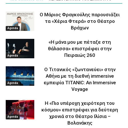
Ο Μάριος Φραγκούλης παρουσιάζει
τα «Χέρια Φτερά» στο Θέατρο
Βράχων
Agenda
«Η μάνα μου με πέταξε στη
θάλασσα» επιστρέφει στην
Πειραιώς 260
Agenda
Ο Τιτανικός «ζωντανεύει» στην
Αθήνα με τη διεθνή immersive
εμπειρία TITANIC: An Immersive
Agenda
Voyage
Η «Πιο υπέροχη χειρότερη του
κόσμου» επιστρέφει για δεύτερη
χρονιά στο Θέατρο Ιλίσια –
Agenda
Βολανάκης