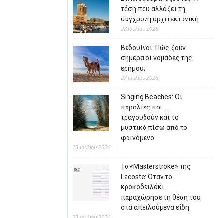
τάση που αλλάζει τη
σύγχρονη αρχιτεκτονική
28 Ιουλίου 2026
Βεδουίνοι: Πώς ζουν
σήμερα οι νομάδες της
ερήμου;
27 Ιουλίου 2026
Singing Beaches: Οι
παραλίες που…
τραγουδούν και το
μυστικό πίσω από το
φαινόμενο
23 Ιουλίου 2026
Το «Masterstroke» της
Lacoste: Όταν το
κροκοδειλάκι
παραχώρησε τη θέση του
στα απειλούμενα είδη
23 Ιουλίου 2026