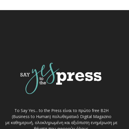
Το Say Yes... to the Press είναι το πρώτο free Β2Η
(Business to Human) πολυθεματικό Digital Magazino
με καθημερινή, ολοκληρωμένη και αξιόπιστη ενημέρωση με
θέματα που αφορούν όλους.