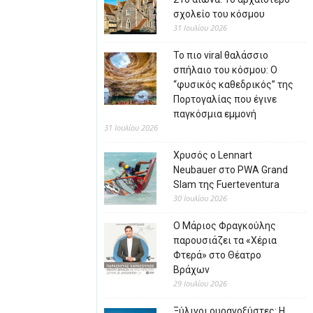
σχολείο του κόσμου
31 Ιουλίου 2026
Το πιο viral θαλάσσιο
σπήλαιο του κόσμου: Ο
“φυσικός καθεδρικός” της
Πορτογαλίας που έγινε
παγκόσμια εμμονή
31 Ιουλίου 2026
Χρυσός ο Lennart
Neubauer στο PWA Grand
Slam της Fuerteventura
30 Ιουλίου 2026
Ο Μάριος Φραγκούλης
παρουσιάζει τα «Χέρια
Φτερά» στο Θέατρο
Βράχων
29 Ιουλίου 2026
Ξύλινοι ουρανοξύστες: Η