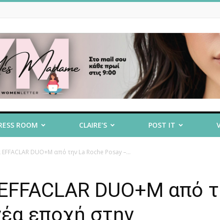
RESS ROOM
CLAIRE’S
POST IT
 EFFACLAR DUO+M από την La Roche Posay –...
 EFFACLAR DUO+M από τ
νέα εποχή στην