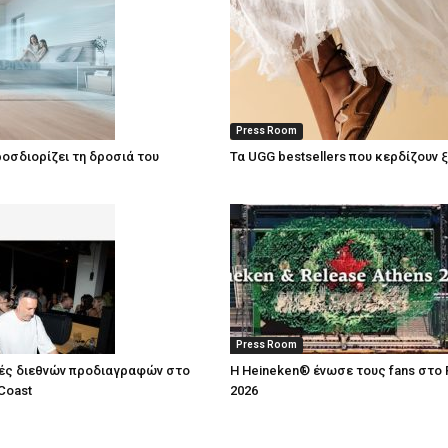
Press Room
οσδιορίζει τη δροσιά του
Τα UGG bestsellers που κερδίζουν 
Press Room
ές διεθνών προδιαγραφών στο
Η Heineken® ένωσε τους fans στο 
Coast
2026