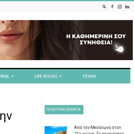
VIRAL
LIFE ROCKS
ΤΕΥΧΗ
ΤΕΛΕΥΤΑΙΑ ΘΕΜΑΤΑ
ην
Από τον Μεσαίωνα στον
21ο αιώνα: Το αρχαιότερο