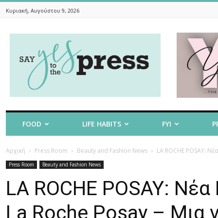
Κυριακή, Αυγούστου 9, 2026
Say
Yes
To
The
Press
FOOD
LIFE HABITS
FYI
P
Αρχική
Press Room
Beauty and Fashion News
LA ROCHE POSAY: Νέα
Press Room
Beauty and Fashion News
LA ROCHE POSAY: Νέα
La Roche Posay – Μια 