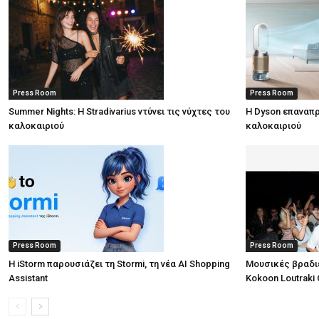
Press Room
Press Room
Summer Nights: Η Stradivarius ντύνει τις νύχτες του
Η Dyson επαναπρ
καλοκαιριού
καλοκαιριού
Press Room
Press Room
Η iStorm παρουσιάζει τη Stormi, τη νέα AI Shopping
Μουσικές βραδι
Assistant
Kokoon Loutraki 