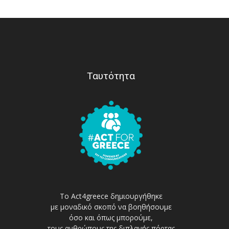
Ταυτότητα
Το Act4greece δημιουργήθηκε
με μοναδικό σκοπό να βοηθήσουμε
όσο και όπως μπορούμε,
τους ανθρώπους της διπλανής πόρτας