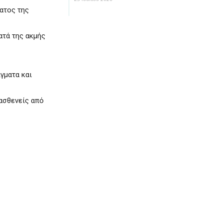
ατος της
ατά της ακμής
γματα και
 ασθενείς από