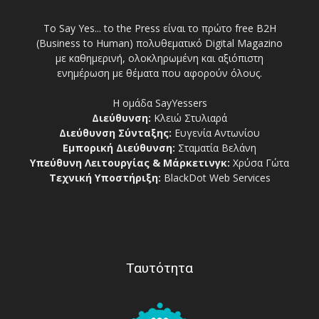
Το Say Yes... to the Press είναι το πρώτο free Β2Η
(Business to Human) πολυθεματικό Digital Magazino
με καθημερινή, ολοκληρωμένη και αξιόπιστη
ενημέρωση με θέματα που αφορούν όλους.
Η ομάδα SayYessers
Διεύθυνση:
Κλειώ Στυλιαρά
Διεύθυνση Σύνταξης:
Ευγενία Αντωνίου
Εμπορική Διεύθυνση:
Σταματία Βελάνη
Υπεύθυνη Λειτουργίας & Μάρκετινγκ:
Χρύσα Γώτα
Τεχνική Υποστήριξη:
BlackDot Web Services
Ταυτότητα