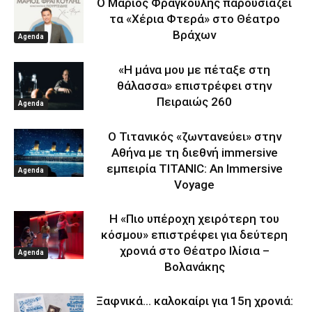
Ο Μάριος Φραγκούλης παρουσιάζει
τα «Χέρια Φτερά» στο Θέατρο
Βράχων
Agenda
«Η μάνα μου με πέταξε στη
θάλασσα» επιστρέφει στην
Πειραιώς 260
Agenda
Ο Τιτανικός «ζωντανεύει» στην
Αθήνα με τη διεθνή immersive
εμπειρία TITANIC: An Immersive
Agenda
Voyage
Η «Πιο υπέροχη χειρότερη του
κόσμου» επιστρέφει για δεύτερη
χρονιά στο Θέατρο Ιλίσια –
Agenda
Βολανάκης
Ξαφνικά… καλοκαίρι για 15η χρονιά: