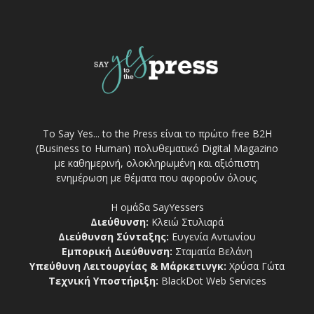
Το Say Yes... to the Press είναι το πρώτο free Β2Η
(Business to Human) πολυθεματικό Digital Magazino
με καθημερινή, ολοκληρωμένη και αξιόπιστη
ενημέρωση με θέματα που αφορούν όλους.
Η ομάδα SayYessers
Διεύθυνση:
Κλειώ Στυλιαρά
Διεύθυνση Σύνταξης:
Ευγενία Αντωνίου
Εμπορική Διεύθυνση:
Σταματία Βελάνη
Υπεύθυνη Λειτουργίας & Μάρκετινγκ:
Χρύσα Γώτα
Τεχνική Υποστήριξη:
BlackDot Web Services