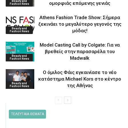
Beauty and
ομορφιάς επόμενης γενιάς
Fashion News
Athens Fashion Trade Show: Σήμερα
ξεκινάει το μεγαλύτερο γεγονός της
Beauty and
μόδας!
Fashion News
Model Casting Call by Colgate: Για να
βρεθείς στην παρασαρέλα του
Beauty and
Μadwalk
Fashion News
O όμιλος Φάις εγκαινίασε το νέο
κατάστημα Michael Kors στο κέντρο
Beauty and
της Αθήνας
Fashion News
ΤΕΛΕΥΤΑΙΑ ΘΕΜΑΤΑ