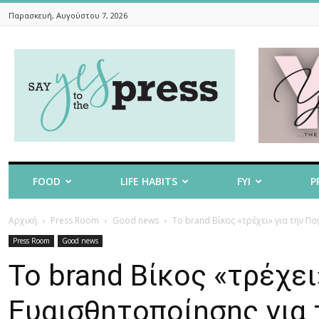
Παρασκευή, Αυγούστου 7, 2026
Say
Yes
To
The
Press
FOOD
LIFE HABITS
FYI
P
Αρχική
Press Room
Good news
Το brand Βίκος «τρέχει» για την 
Press Room
Good news
Το brand Βίκος «τρέχε
Ευαισθητοποίησης για 