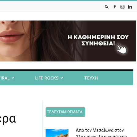
VIRAL
LIFE ROCKS
ΤΕΥΧΗ
ΤΕΛΕΥΤΑΙΑ ΘΕΜΑΤΑ
έρα
Από τον Μεσαίωνα στον
21ο αιώνα: Το αρχαιότερο