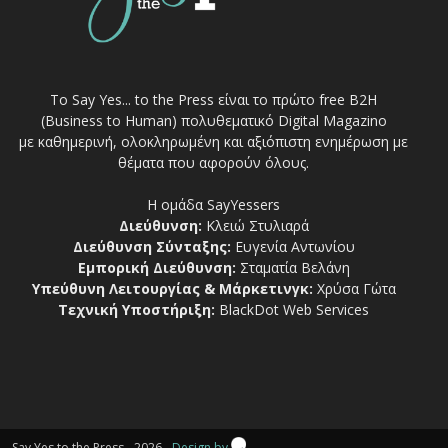
Το Say Yes... to the Press είναι το πρώτο free Β2Η
(Business to Human) πολυθεματικό Digital Magazino
με καθημερινή, ολοκληρωμένη και αξιόπιστη ενημέρωση με
θέματα που αφορούν όλους.
Η ομάδα SayYessers
Διεύθυνση:
Κλειώ Στυλιαρά
Διεύθυνση Σύνταξης:
Ευγενία Αντωνίου
Εμπορική Διεύθυνση:
Σταματία Βελάνη
Υπεύθυνη Λειτουργίας & Μάρκετινγκ:
Χρύσα Γώτα
Τεχνική Υποστήριξη:
BlackDot Web Services
Say Yes to the Press - 2026 -
Design by