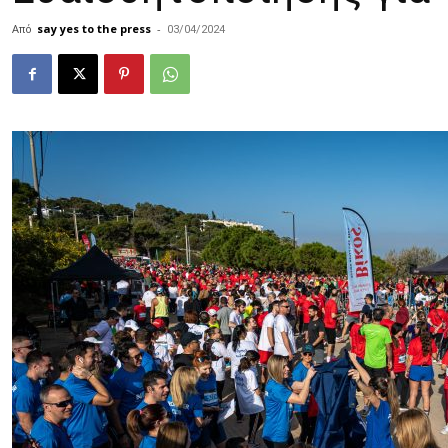
Από
say yes to the press
-
03/04/2024