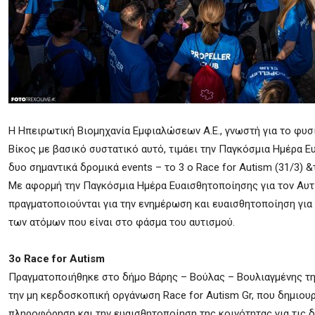
Η Ηπειρωτική Βιομηχανία Εμφιαλώσεων Α.Ε., γνωστή για το φυ
Βίκος με βασικό συστατικό αυτό, τιμάει την Παγκόσμια Ημέρα Ε
δυο σημαντικά δρομικά events – το 3 ο Race for Autism (31/3) &
Με αφορμή την Παγκόσμια Ημέρα Ευαισθητοποίησης για τον Αυτι
πραγματοποιούνται για την ενημέρωση και ευαισθητοποίηση για
των ατόμων που είναι στο φάσμα του αυτισμού.
3o Race for Autism
Πραγματοποιήθηκε στο δήμο Βάρης – Βούλας – Βουλιαγμένης τη
την μη κερδοσκοπική οργάνωση Race for Autism Gr, που δημιουρ
πληροφόρηση και την ευαισθητοποίηση της κοινότητας για τις 