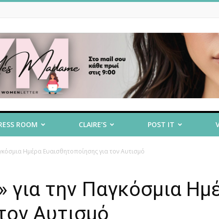
RESS ROOM
CLAIRE’S
POST IT
Παγκόσμια Ημέρα Ευαισθητοποίησης για τον Αυτισμό
ι» για την Παγκόσμια Ημ
τον Αυτισμό