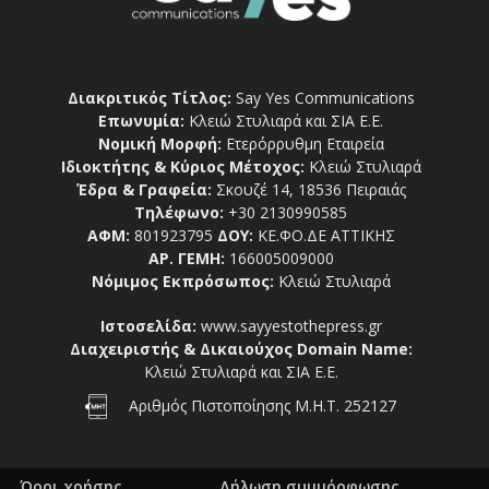
Διακριτικός Τίτλος:
Say Yes Communications
Επωνυμία:
Κλειώ Στυλιαρά και ΣΙΑ Ε.Ε.
Νομική Μορφή:
Ετερόρρυθμη Εταιρεία
Ιδιοκτήτης & Κύριος Μέτοχος:
Κλειώ Στυλιαρά
Έδρα & Γραφεία:
Σκουζέ 14, 18536 Πειραιάς
Τηλέφωνο:
+30 2130990585
ΑΦΜ:
801923795
ΔΟΥ:
ΚΕ.ΦΟ.ΔΕ ΑΤΤΙΚΗΣ
ΑΡ. ΓΕΜΗ:
166005009000
Νόμιμος Εκπρόσωπος:
Κλειώ Στυλιαρά
Ιστοσελίδα:
www.sayyestothepress.gr
Διαχειριστής & Δικαιούχος Domain Name:
Κλειώ Στυλιαρά και ΣΙΑ Ε.Ε.
Αριθμός Πιστοποίησης Μ.Η.Τ. 252127
Όροι χρήσης
Δήλωση συμμόρφωσης