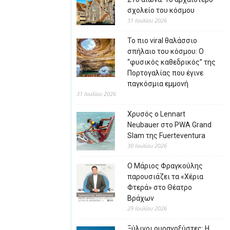
σχολείο του κόσμου
31 Ιουλίου 2026
Το πιο viral θαλάσσιο
σπήλαιο του κόσμου: Ο
“φυσικός καθεδρικός” της
Πορτογαλίας που έγινε
παγκόσμια εμμονή
31 Ιουλίου 2026
Χρυσός ο Lennart
Neubauer στο PWA Grand
Slam της Fuerteventura
30 Ιουλίου 2026
Ο Μάριος Φραγκούλης
παρουσιάζει τα «Χέρια
Φτερά» στο Θέατρο
Βράχων
29 Ιουλίου 2026
Ξύλινοι ουρανοξύστες: Η