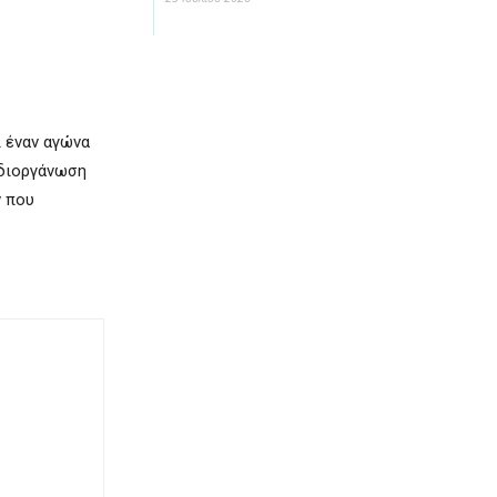
ί έναν αγώνα
 διοργάνωση
ν που