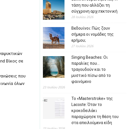
τάση που αλλάζει τη
σύγχρονη αρχιτεκτονική
28 Ιουλίου 2026
Βεδουίνοι: Πώς ζουν
σήμερα οι νομάδες της
ερήμου;
27 Ιουλίου 2026
αναψυκτικών
Singing Beaches: Οι
and Βίκος σε
παραλίες που…
τραγουδούν και το
μυστικό πίσω από το
ργανώσεις που
φαινόμενο
οινωνία όλων
23 Ιουλίου 2026
Το «Masterstroke» της
Lacoste: Όταν το
κροκοδειλάκι
παραχώρησε τη θέση του
στα απειλούμενα είδη
23 Ιουλίου 2026