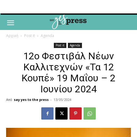
Αρχική
Post it
Agenda
Post it
Agenda
12ο Φεστιβάλ Νέων
Καλλιτεχνών «Τα 12
Κουπέ» 19 Μαΐου – 2
Ιουνίου 2024
Από
say yes to the press
-
13/05/2024