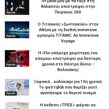
«Η μάνα μου με πέταξε στη
θάλασσα» επιστρέφει στην
Πειραιώς 260
Agenda
Ο Τιτανικός «ζωντανεύει» στην
Αθήνα με τη διεθνή immersive
εμπειρία TITANIC: An Immersive
Agenda
Voyage
Η «Πιο υπέροχη χειρότερη του
κόσμου» επιστρέφει για δεύτερη
χρονιά στο Θέατρο Ιλίσια –
Agenda
Βολανάκης
Ξαφνικά… καλοκαίρι για 15η χρονιά:
Το φεστιβάλ που θυμίζει γιατί
αγαπήσαμε το θερινό σινεμά
Agenda
Η έκθεση «ΤΡΕΙΣ» φέρνει σε