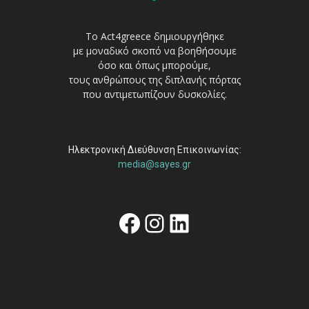
Το Act4greece δημιουργήθηκε
με μοναδικό σκοπό να βοηθήσουμε
όσο και όπως μπορούμε,
τους ανθρώπους της διπλανής πόρτας
που αντιμετωπίζουν δυσκολίες.
Ηλεκτρονική Διεύθυνση Επικοινωνίας:
media@sayes.gr
Facebook
Instagram
Linkedin