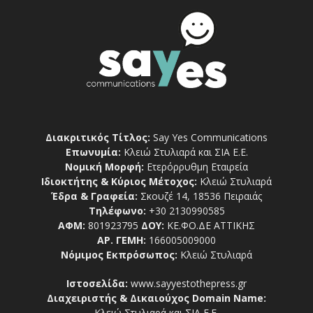
Διακριτικός Τίτλος:
Say Yes Communications
Επωνυμία:
Κλειώ Στυλιαρά και ΣΙΑ Ε.Ε.
Νομική Μορφή:
Ετερόρρυθμη Εταιρεία
Ιδιοκτήτης & Κύριος Μέτοχος:
Κλειώ Στυλιαρά
Έδρα & Γραφεία:
Σκουζέ 14, 18536 Πειραιάς
Τηλέφωνο:
+30 2130990585
ΑΦΜ:
801923795
ΔΟΥ:
ΚΕ.ΦΟ.ΔΕ ΑΤΤΙΚΗΣ
ΑΡ. ΓΕΜΗ:
166005009000
Νόμιμος Εκπρόσωπος:
Κλειώ Στυλιαρά
Ιστοσελίδα:
www.sayyestothepress.gr
Διαχειριστής & Δικαιούχος Domain Name:
Κλειώ Στυλιαρά και ΣΙΑ Ε.Ε.