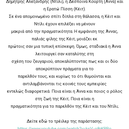
Δημήτρης Αλεξανδρής (Ντίλι), η Δέσποινα Κούρτη (Άννα) και
η Ερατώ Πίσση (Κέιτ).
Σε ένα απομονωμένο σπίτι δίπλα στη θάλασσα, η Κέιτ και
Ντίλι έχουν επιλέξει να μένουν
μακριά από την πραγματικότητα. Η εμφάνιση της Άννας,
παλιάς φίλης της Κέιτ, μοιάζει εκ
πρώτοις σαν μια τυπική επίσκεψη. Όμως, σταδιακά η Άννα
λειτουργεί σαν καταλύτης στη
σχέση του ζευγαριού, αποκαλύπτοντας πως και οι δύο
αποκρύπτουν πράγματα για το
παρελθόν τους, και κυρίως το ότι θυμούνται και
αντιλαμβάνονται τις κοινές τους εμπειρίες
εντελώς διαφορετικά. Ποια είναι η Άννα και ποιος ο ρόλος
στη ζωή της Κέιτ; Ποια είναι η
πραγματικότητα για το παρελθόν της Κέιτ και του Ντίλι;
Δείτε εδώ το τρέιλερ της παράστασης:
https://www.youtube.com/watch?v=ksV-o8rKBBo