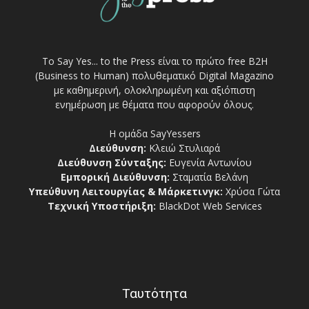
Το Say Yes... to the Press είναι το πρώτο free Β2Η
(Business to Human) πολυθεματικό Digital Magazino
με καθημερινή, ολοκληρωμένη και αξιόπιστη
ενημέρωση με θέματα που αφορούν όλους.
Η ομάδα SayYessers
Διεύθυνση:
Κλειώ Στυλιαρά
Διεύθυνση Σύνταξης:
Ευγενία Αντωνίου
Εμπορική Διεύθυνση:
Σταματία Βελάνη
Υπεύθυνη Λειτουργίας & Μάρκετινγκ:
Χρύσα Γώτα
Τεχνική Υποστήριξη:
BlackDot Web Services
Ταυτότητα