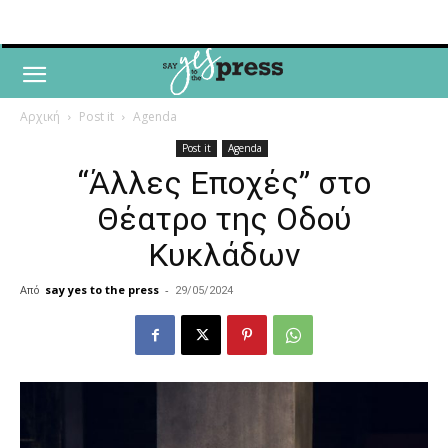
Αρχική
Post it
Agenda
Post it
Agenda
“Άλλες Εποχές” στο
Θέατρο της Οδού
Κυκλάδων
Από
say yes to the press
-
29/05/2024