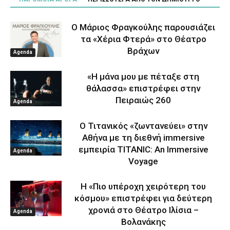
Ο Μάριος Φραγκούλης παρουσιάζει
τα «Χέρια Φτερά» στο Θέατρο
Βράχων
Agenda
«Η μάνα μου με πέταξε στη
θάλασσα» επιστρέφει στην
Πειραιώς 260
Agenda
Ο Τιτανικός «ζωντανεύει» στην
Αθήνα με τη διεθνή immersive
εμπειρία TITANIC: An Immersive
Agenda
Voyage
Η «Πιο υπέροχη χειρότερη του
κόσμου» επιστρέφει για δεύτερη
χρονιά στο Θέατρο Ιλίσια –
Agenda
Βολανάκης