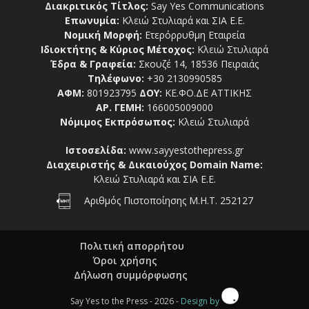
Διακριτικός Τίτλος:
Say Yes Communications
Επωνυμία:
Κλειώ Στυλιαρά και ΣΙΑ Ε.Ε.
Νομική Μορφή:
Ετερόρρυθμη Εταιρεία
Ιδιοκτήτης & Κύριος Μέτοχος:
Κλειώ Στυλιαρά
Έδρα & Γραφεία:
Σκουζέ 14, 18536 Πειραιάς
Τηλέφωνο:
+30 2130990585
ΑΦΜ:
801923795
ΔΟΥ:
ΚΕ.ΦΟ.ΔΕ ΑΤΤΙΚΗΣ
ΑΡ. ΓΕΜΗ:
166005009000
Νόμιμος Εκπρόσωπος:
Κλειώ Στυλιαρά
Ιστοσελίδα:
www.sayyestothepress.gr
Διαχειριστής & Δικαιούχος Domain Name:
Κλειώ Στυλιαρά και ΣΙΑ Ε.Ε.
Αριθμός Πιστοποίησης Μ.Η.Τ. 252127
Πολιτική απορρήτου
Όροι χρήσης
Δήλωση συμμόρφωσης
Say Yes to the Press - 2026 -
Design by