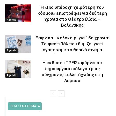
Η «Πιο υπέροχη χειρότερη του
κόσμου» επιστρέφει για δεύτερη
χρονιά στο Θέατρο Ιλίσια –
Agenda
Βολανάκης
Ξαφνικά… καλοκαίρι για 15η χρονιά:
Το φεστιβάλ που θυμίζει γιατί
αγαπήσαμε το θερινό σινεμά
Agenda
Η έκθεση «ΤΡΕΙΣ» φέρνει σε
δημιουργικό διάλογο τρεις
σύγχρονες καλλιτέχνιδες στη
Agenda
Λεμεσό
ΤΕΛΕΥΤΑΙΑ ΘΕΜΑΤΑ