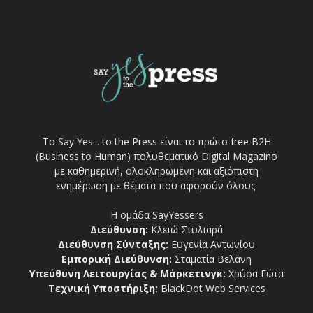
Το Say Yes... to the Press είναι το πρώτο free Β2Η
(Business to Human) πολυθεματικό Digital Magazino
με καθημερινή, ολοκληρωμένη και αξιόπιστη
ενημέρωση με θέματα που αφορούν όλους.
Η ομάδα SayYessers
Διεύθυνση:
Κλειώ Στυλιαρά
Διεύθυνση Σύνταξης:
Ευγενία Αντωνίου
Εμπορική Διεύθυνση:
Σταματία Βελάνη
Υπεύθυνη Λειτουργίας & Μάρκετινγκ:
Χρύσα Γώτα
Τεχνική Υποστήριξη:
BlackDot Web Services