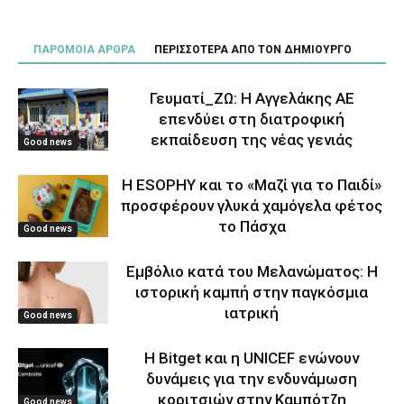
ΠΑΡΟΜΟΙΑ ΑΡΘΡΑ
ΠΕΡΙΣΣΟΤΕΡΑ ΑΠΟ ΤΟΝ ΔΗΜΙΟΥΡΓΟ
Γευματί_ΖΩ: Η Αγγελάκης ΑΕ
επενδύει στη διατροφική
εκπαίδευση της νέας γενιάς
Good news
Η ESOPHY και το «Μαζί για το Παιδί»
προσφέρουν γλυκά χαμόγελα φέτος
το Πάσχα
Good news
Εμβόλιο κατά του Μελανώματος: Η
ιστορική καμπή στην παγκόσμια
ιατρική
Good news
Η Bitget και η UNICEF ενώνουν
δυνάμεις για την ενδυνάμωση
κοριτσιών στην Καμπότζη
Good news