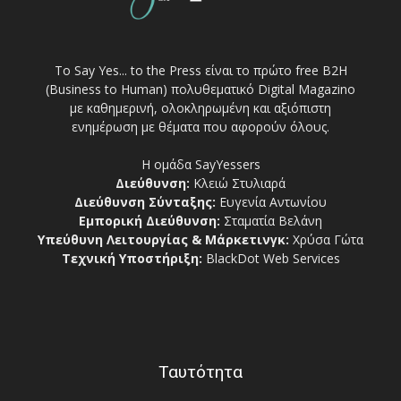
Το Say Yes... to the Press είναι το πρώτο free Β2Η
(Business to Human) πολυθεματικό Digital Magazino
με καθημερινή, ολοκληρωμένη και αξιόπιστη
ενημέρωση με θέματα που αφορούν όλους.
Η ομάδα SayYessers
Διεύθυνση:
Κλειώ Στυλιαρά
Διεύθυνση Σύνταξης:
Ευγενία Αντωνίου
Εμπορική Διεύθυνση:
Σταματία Βελάνη
Υπεύθυνη Λειτουργίας & Μάρκετινγκ:
Χρύσα Γώτα
Τεχνική Υποστήριξη:
BlackDot Web Services
Ταυτότητα