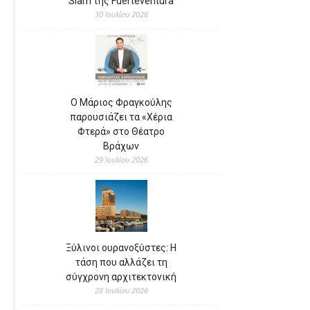
Slam της Fuerteventura
30 Ιουλίου 2026
Ο Μάριος Φραγκούλης
παρουσιάζει τα «Χέρια
Φτερά» στο Θέατρο
Βράχων
29 Ιουλίου 2026
Ξύλινοι ουρανοξύστες: Η
τάση που αλλάζει τη
σύγχρονη αρχιτεκτονική
28 Ιουλίου 2026