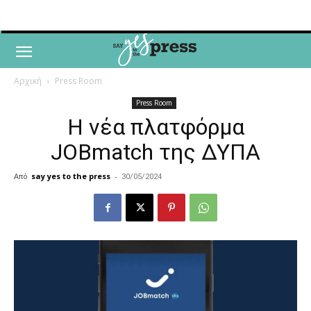
Αρχική
Press Room
Press Room
H νέα πλατφόρμα
JOBmatch της ΔΥΠΑ
Από
say yes to the press
-
30/05/2024