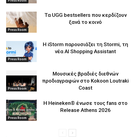
Press Room
Τα UGG bestsellers που κερδίζουν
ξανά το κοινό
Press Room
Η iStorm παρουσιάζει τη Stormi, τη
νέα AI Shopping Assistant
Press Room
Μουσικές βραδιές διεθνών
προδιαγραφών στο Kokoon Loutraki
Coast
Press Room
Η Heineken® ένωσε τους fans στο
Release Athens 2026
Press Room