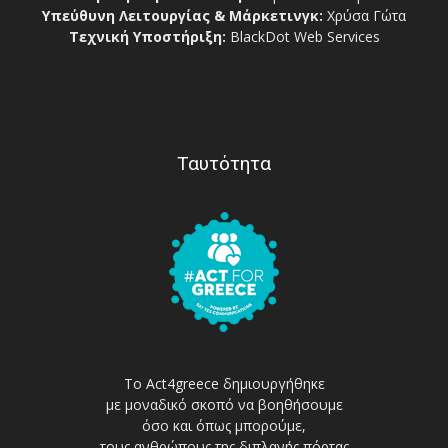
Υπεύθυνη Λειτουργίας & Μάρκετινγκ:
Χρύσα Γώτα
Τεχνική Υποστήριξη:
BlackDot Web Services
Ταυτότητα
Το Act4greece δημιουργήθηκε
με μοναδικό σκοπό να βοηθήσουμε
όσο και όπως μπορούμε,
τους ανθρώπους της διπλανής πόρτας