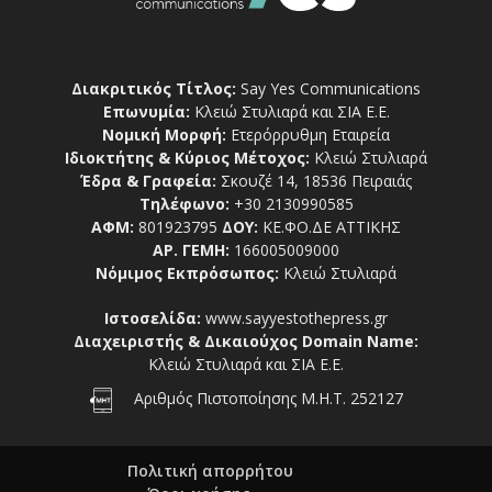
Διακριτικός Τίτλος:
Say Yes Communications
Επωνυμία:
Κλειώ Στυλιαρά και ΣΙΑ Ε.Ε.
Νομική Μορφή:
Ετερόρρυθμη Εταιρεία
Ιδιοκτήτης & Κύριος Μέτοχος:
Κλειώ Στυλιαρά
Έδρα & Γραφεία:
Σκουζέ 14, 18536 Πειραιάς
Τηλέφωνο:
+30 2130990585
ΑΦΜ:
801923795
ΔΟΥ:
ΚΕ.ΦΟ.ΔΕ ΑΤΤΙΚΗΣ
ΑΡ. ΓΕΜΗ:
166005009000
Νόμιμος Εκπρόσωπος:
Κλειώ Στυλιαρά
Ιστοσελίδα:
www.sayyestothepress.gr
Διαχειριστής & Δικαιούχος Domain Name:
Κλειώ Στυλιαρά και ΣΙΑ Ε.Ε.
Αριθμός Πιστοποίησης Μ.Η.Τ. 252127
Πολιτική απορρήτου