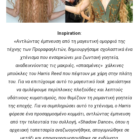
Inspiration
:
«Αντλώντας έμπνευση από τη μαγευτική ομορφιά της
τέχνης των Προραφαηλιτών, δημιουργήσαμε σχολαστικά ένα
χτένισμα που ενσαρκώνει μια ζωντανή γοητεία,
αναδεικνύοντας τις μακριές, «σπασμένες» χάλκινες
μπούκλες του
Harris
Reed
που πέφτουν με χάρη στην πλάτη
του. Για να επιτύχουμε αυτό το μαγευτικό
look
χρειάστηκε
να σμιλέψουμε περίπλοκες πλεξούδες και λεπτούς
υδάτινους κυματισμούς, που θυμίζουν τη ρομαντική γοητεία
της εποχής. Για να συμπληρώσει αυτό το χτένισμα, ο
Harris
φόρεσε ένα προσαρμοσμένο κομμάτι, αντλώντας έμπνευση
από την τελευταία του συλλογή, «
Shadow
Dance
», όπου η
αρχειακή ταπετσαρία αναζωογονήθηκε, απογυμνώθηκε σε
μετάξι και επαναχρησιμοποιήθηκε σε ενδύματα,