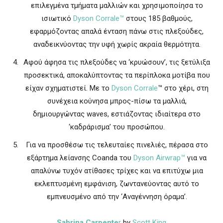
επιλεγμένα τμήματα μαλλιών και χρησιμοποίησα το
ισιωτικό
Dyson Corrale™
στους 185 βαθμούς,
εφαρμόζοντας απαλά ένταση πάνω στις πλεξούδες,
αναδεικνύοντας την υφή χωρίς ακραία θερμότητα.
Αφού άφησα τις πλεξούδες να ‘κρυώσουν’, τις ξετύλιξα
προσεκτικά, αποκαλύπτοντας τα περίπλοκα μοτίβα που
είχαν σχηματιστεί. Με το
Dyson Corrale
™ στο χέρι, στη
συνέχεια κούνησα μπρος-πίσω τα μαλλιά,
δημιουργώντας waves, εστιάζοντας ιδιαίτερα στο
‘καδράρισμα’ του προσώπου.
Για να προσθέσω τις τελευταίες πινελιές, πέρασα στο
εξάρτημα λείανσης Coanda του
Dyson Airwrap™
για να
απαλύνω τυχόν ατίθασες τρίχες και να επιτύχω μια
εκλεπτυσμένη εμφάνιση, ζωντανεύοντας αυτό το
εμπνευσμένο από την ‘Αναγέννηση όραμα’.
Sabrina Carpente
r
by
Scott King