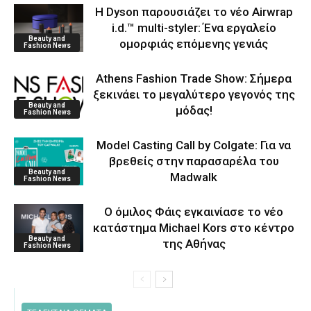
Η Dyson παρουσιάζει το νέο Airwrap
i.d.™ multi-styler: Ένα εργαλείο
Beauty and
ομορφιάς επόμενης γενιάς
Fashion News
Athens Fashion Trade Show: Σήμερα
ξεκινάει το μεγαλύτερο γεγονός της
Beauty and
μόδας!
Fashion News
Model Casting Call by Colgate: Για να
βρεθείς στην παρασαρέλα του
Beauty and
Μadwalk
Fashion News
O όμιλος Φάις εγκαινίασε το νέο
κατάστημα Michael Kors στο κέντρο
Beauty and
της Αθήνας
Fashion News