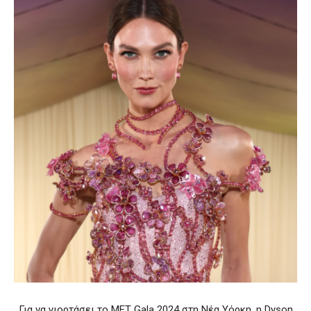
Για να γιορτάσει το MET Gala 2024 στη Νέα Υόρκη, η Dyson