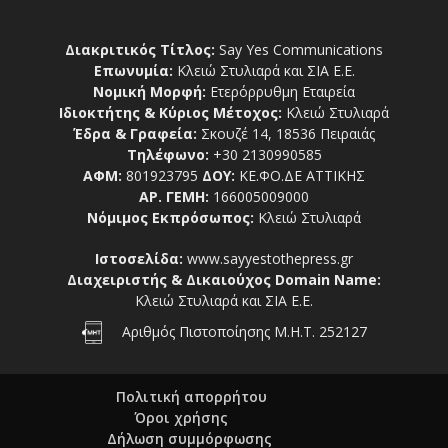
Διακριτικός Τίτλος:
Say Yes Communications
Επωνυμία:
Κλειώ Στυλιαρά και ΣΙΑ Ε.Ε.
Νομική Μορφή:
Ετερόρρυθμη Εταιρεία
Ιδιοκτήτης & Κύριος Μέτοχος:
Κλειώ Στυλιαρά
Έδρα & Γραφεία:
Σκουζέ 14, 18536 Πειραιάς
Τηλέφωνο:
+30 2130990585
ΑΦΜ:
801923795
ΔΟΥ:
ΚΕ.ΦΟ.ΔΕ ΑΤΤΙΚΗΣ
ΑΡ. ΓΕΜΗ:
166005009000
Νόμιμος Εκπρόσωπος:
Κλειώ Στυλιαρά
Ιστοσελίδα:
www.sayyestothepress.gr
Διαχειριστής & Δικαιούχος Domain Name:
Κλειώ Στυλιαρά και ΣΙΑ Ε.Ε.
Αριθμός Πιστοποίησης Μ.Η.Τ. 252127
Πολιτική απορρήτου
Όροι χρήσης
Δήλωση συμμόρφωσης