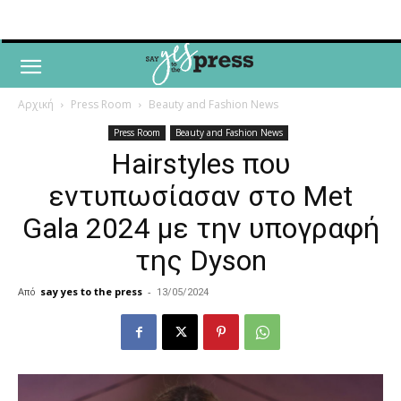
Αρχική
Press Room
Beauty and Fashion News
Press Room
Beauty and Fashion News
Hairstyles που
εντυπωσίασαν στο Met
Gala 2024 με την υπογραφή
της Dyson
Από
say yes to the press
-
13/05/2024