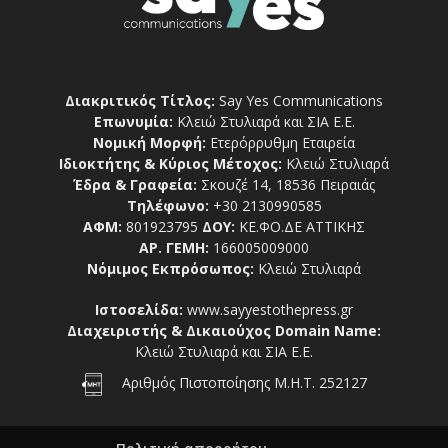
Διακριτικός Τίτλος:
Say Yes Communications
Επωνυμία:
Κλειώ Στυλιαρά και ΣΙΑ Ε.Ε.
Νομική Μορφή:
Ετερόρρυθμη Εταιρεία
Ιδιοκτήτης & Κύριος Μέτοχος:
Κλειώ Στυλιαρά
Έδρα & Γραφεία:
Σκουζέ 14, 18536 Πειραιάς
Τηλέφωνο:
+30 2130990585
ΑΦΜ:
801923795
ΔΟΥ:
ΚΕ.ΦΟ.ΔΕ ΑΤΤΙΚΗΣ
ΑΡ. ΓΕΜΗ:
166005009000
Νόμιμος Εκπρόσωπος:
Κλειώ Στυλιαρά
Ιστοσελίδα:
www.sayyestothepress.gr
Διαχειριστής & Δικαιούχος Domain Name:
Κλειώ Στυλιαρά και ΣΙΑ Ε.Ε.
Αριθμός Πιστοποίησης Μ.Η.Τ. 252127