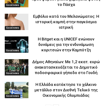
το Πάσχα
Good news
Εμβόλιο κατά του Μελανώματος: Η
ιστορική καμπή στην παγκόσμια
ιατρική
Good news
Η Bitget και η UNICEF ενώνουν
δυνάμεις για την ενδυνάμωση
κοριτσιών στην Καμπότζη
Good news
Δήμος Αθηναίων: Με 1,2 εκατ. ευρώ
ανακατασκευάζεται το Δημοτικό
ποδοσφαιρικό γήπεδο στο Γουδή
Good news
Η Ελλάδα κατέκτησε το χάλκινο
μετάλλιο στον Διεθνή Τελικό της
Οικονομικής Ολυμπιάδας
Good news