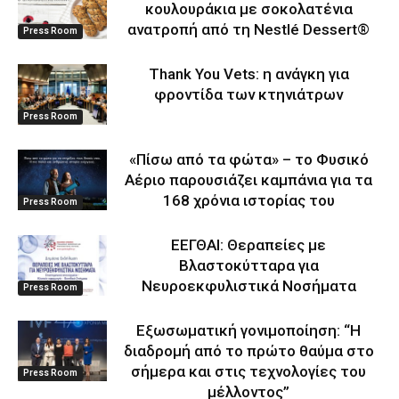
κουλουράκια με σοκολατένια
ανατροπή από τη Nestlé Dessert®
Press Room
Thank You Vets: η ανάγκη για
φροντίδα των κτηνιάτρων
Press Room
«Πίσω από τα φώτα» – το Φυσικό
Αέριο παρουσιάζει καμπάνια για τα
168 χρόνια ιστορίας του
Press Room
ΕΕΓΘΑΙ: Θεραπείες με
Βλαστοκύτταρα για
Νευροεκφυλιστικά Νοσήματα
Press Room
Eξωσωματική γονιμοποίηση: “Η
διαδρομή από το πρώτο θαύμα στο
σήμερα και στις τεχνολογίες του
Press Room
μέλλοντος’’