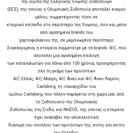
την αιγίδα της Ελληνικής Ένωσης Ζυθοποιών
(ΕΕΖ), της οποίας η Ολυμπιακή Ζυθοποιία αποτελεί ενεργό
μέλος, συμμετέχοντας τόσο σε
εταιρικό επίπεδο στο περίπτερο της Ένωσης, όσο και μέσα
από αγαπημένα brands του
χαρτοφυλακίου της, σε μεμονωμένα περίπτερα.
Συγκεκριμένα, η εταιρεία συμμετείχε με τα brands: ΦΙΞ, που
αποτελεί μία αγαπημένη επιλογή
των καταναλωτών για πάνω από 150 χρόνια, προσφέροντας
όλη τη γκάμα των προϊόντων
ΦΙΞ Ελλάς, ΦΙΞ Μαύρη, ΦΙΞ Άνευ και ΦΙΞ Άνευ Λεμόνι,
Carlsberg, τη «ναυαρχίδα» του
ομίλου Carlsberg, που πλέον παράγεται στη χώρα μας από
το ζυθοποιείο της Ολυμπιακής
Ζυθοποιίας στη Σίνδο, και ΝΗΣΟΣ, της οποίας η εταιρεία
έχει αναλάβει την αποκλειστική
διανομή του συνόλου των προϊόντων της, εντός και εκτός
της Ελλάδας.