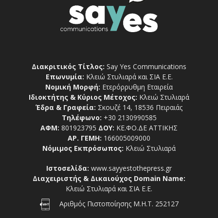
Διακριτικός Τίτλος:
Say Yes Communications
Επωνυμία:
Κλειώ Στυλιαρά και ΣΙΑ Ε.Ε.
Νομική Μορφή:
Ετερόρρυθμη Εταιρεία
Ιδιοκτήτης & Κύριος Μέτοχος:
Κλειώ Στυλιαρά
Έδρα & Γραφεία:
Σκουζέ 14, 18536 Πειραιάς
Τηλέφωνο:
+30 2130990585
ΑΦΜ:
801923795
ΔΟΥ:
ΚΕ.ΦΟ.ΔΕ ΑΤΤΙΚΗΣ
ΑΡ. ΓΕΜΗ:
166005009000
Νόμιμος Εκπρόσωπος:
Κλειώ Στυλιαρά
Ιστοσελίδα:
www.sayyestothepress.gr
Διαχειριστής & Δικαιούχος Domain Name:
Κλειώ Στυλιαρά και ΣΙΑ Ε.Ε.
Αριθμός Πιστοποίησης Μ.Η.Τ. 252127