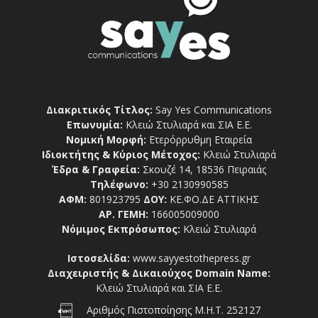
Διακριτικός Τίτλος:
Say Yes Communications
Επωνυμία:
Κλειώ Στυλιαρά και ΣΙΑ Ε.Ε.
Νομική Μορφή:
Ετερόρρυθμη Εταιρεία
Ιδιοκτήτης & Κύριος Μέτοχος:
Κλειώ Στυλιαρά
Έδρα & Γραφεία:
Σκουζέ 14, 18536 Πειραιάς
Τηλέφωνο:
+30 2130990585
ΑΦΜ:
801923795
ΔΟΥ:
ΚΕ.ΦΟ.ΔΕ ΑΤΤΙΚΗΣ
ΑΡ. ΓΕΜΗ:
166005009000
Νόμιμος Εκπρόσωπος:
Κλειώ Στυλιαρά
Ιστοσελίδα:
www.sayyestothepress.gr
Διαχειριστής & Δικαιούχος Domain Name:
Κλειώ Στυλιαρά και ΣΙΑ Ε.Ε.
Αριθμός Πιστοποίησης Μ.Η.Τ. 252127