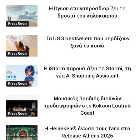
Η Dyson επαναπροσδιορίζει τη
δροσιά του καλοκαιριού
Press Room
Τα UGG bestsellers που κερδίζουν
ξανά το κοινό
Press Room
Η iStorm παρουσιάζει τη Stormi, τη
νέα AI Shopping Assistant
Press Room
Μουσικές βραδιές διεθνών
προδιαγραφών στο Kokoon Loutraki
Coast
Press Room
Η Heineken® ένωσε τους fans στο
Release Athens 2026