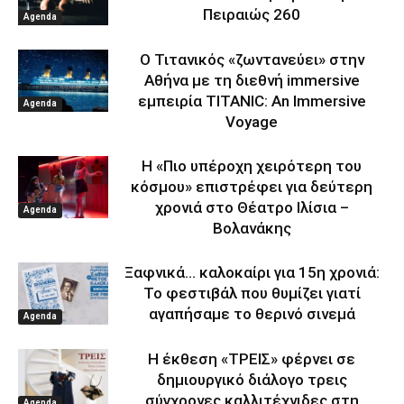
Πειραιώς 260
Agenda
Ο Τιτανικός «ζωντανεύει» στην
Αθήνα με τη διεθνή immersive
εμπειρία TITANIC: An Immersive
Agenda
Voyage
Η «Πιο υπέροχη χειρότερη του
κόσμου» επιστρέφει για δεύτερη
χρονιά στο Θέατρο Ιλίσια –
Agenda
Βολανάκης
Ξαφνικά… καλοκαίρι για 15η χρονιά:
Το φεστιβάλ που θυμίζει γιατί
αγαπήσαμε το θερινό σινεμά
Agenda
Η έκθεση «ΤΡΕΙΣ» φέρνει σε
δημιουργικό διάλογο τρεις
σύγχρονες καλλιτέχνιδες στη
Agenda