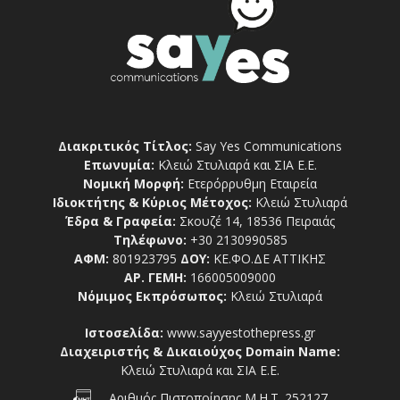
Διακριτικός Τίτλος:
Say Yes Communications
Επωνυμία:
Κλειώ Στυλιαρά και ΣΙΑ Ε.Ε.
Νομική Μορφή:
Ετερόρρυθμη Εταιρεία
Ιδιοκτήτης & Κύριος Μέτοχος:
Κλειώ Στυλιαρά
Έδρα & Γραφεία:
Σκουζέ 14, 18536 Πειραιάς
Τηλέφωνο:
+30 2130990585
ΑΦΜ:
801923795
ΔΟΥ:
ΚΕ.ΦΟ.ΔΕ ΑΤΤΙΚΗΣ
ΑΡ. ΓΕΜΗ:
166005009000
Νόμιμος Εκπρόσωπος:
Κλειώ Στυλιαρά
Ιστοσελίδα:
www.sayyestothepress.gr
Διαχειριστής & Δικαιούχος Domain Name:
Κλειώ Στυλιαρά και ΣΙΑ Ε.Ε.
Αριθμός Πιστοποίησης Μ.Η.Τ. 252127