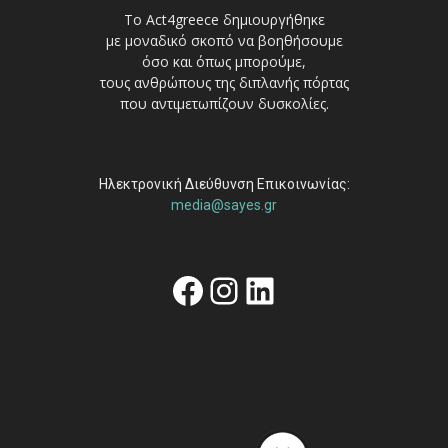
Το Act4greece δημιουργήθηκε
με μοναδικό σκοπό να βοηθήσουμε
όσο και όπως μπορούμε,
τους ανθρώπους της διπλανής πόρτας
που αντιμετωπίζουν δυσκολίες.
Ηλεκτρονική Διεύθυνση Επικοινωνίας:
media@sayes.gr
Facebook
Instagram
Linkedin