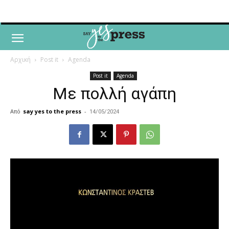
Αρχική
Post it
Agenda
Post it
Agenda
Με πολλή αγάπη
Από
say yes to the press
-
14/05/2024