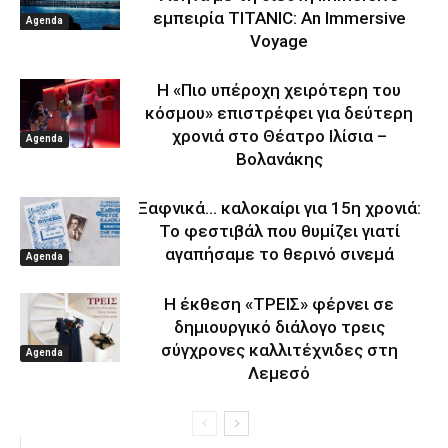
εμπειρία TITANIC: An Immersive
Agenda
Voyage
Η «Πιο υπέροχη χειρότερη του
κόσμου» επιστρέφει για δεύτερη
χρονιά στο Θέατρο Ιλίσια –
Agenda
Βολανάκης
Ξαφνικά… καλοκαίρι για 15η χρονιά:
Το φεστιβάλ που θυμίζει γιατί
αγαπήσαμε το θερινό σινεμά
Agenda
Η έκθεση «ΤΡΕΙΣ» φέρνει σε
δημιουργικό διάλογο τρεις
σύγχρονες καλλιτέχνιδες στη
Agenda
Λεμεσό