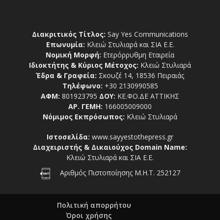
Διακριτικός Τίτλος:
Say Yes Communications
Επωνυμία:
Κλειώ Στυλιαρά και ΣΙΑ Ε.Ε.
Νομική Μορφή:
Ετερόρρυθμη Εταιρεία
Ιδιοκτήτης & Κύριος Μέτοχος:
Κλειώ Στυλιαρά
Έδρα & Γραφεία:
Σκουζέ 14, 18536 Πειραιάς
Τηλέφωνο:
+30 2130990585
ΑΦΜ:
801923795
ΔΟΥ:
ΚΕ.ΦΟ.ΔΕ ΑΤΤΙΚΗΣ
ΑΡ. ΓΕΜΗ:
166005009000
Νόμιμος Εκπρόσωπος:
Κλειώ Στυλιαρά
Ιστοσελίδα:
www.sayyestothepress.gr
Διαχειριστής & Δικαιούχος Domain Name:
Κλειώ Στυλιαρά και ΣΙΑ Ε.Ε.
Αριθμός Πιστοποίησης Μ.Η.Τ. 252127
Πολιτική απορρήτου
Όροι χρήσης