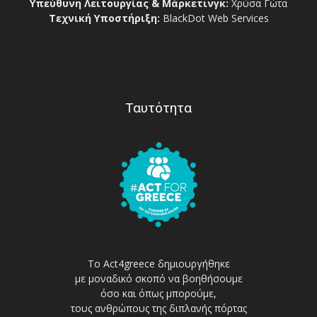
Υπεύθυνη Λειτουργίας & Μάρκετινγκ:
Χρύσα Γώτα
Τεχνική Υποστήριξη:
BlackDot Web Services
Ταυτότητα
Το Act4greece δημιουργήθηκε
με μοναδικό σκοπό να βοηθήσουμε
όσο και όπως μπορούμε,
τους ανθρώπους της διπλανής πόρτας