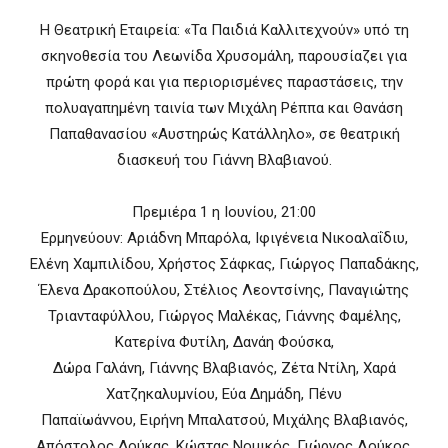
Η Θεατρική Εταιρεία: «Τα Παιδιά Καλλιτεχνούν» υπό τη
σκηνοθεσία του Λεωνίδα Χρυσομάλη, παρουσίαζει για
πρώτη φορά και για περιορισμένες παραστάσεις, την
πολυαγαπημένη ταινία των Μιχάλη Ρέππα και Θανάση
Παπαθανασίου «Αυστηρώς Κατάλληλο», σε θεατρική
διασκευή του Γιάννη Βλαβιανού.
Πρεμιέρα 1 η Ιουνίου, 21:00
Ερμηνεύουν: Αριάδνη Μπαρόλα, Ιφιγένεια Νικοαλαΐδιυ,
Ελένη Χαμπιλίδου, Χρήστος Σάφκας, Γιώργος Παπαδάκης,
Έλενα Δρακοπούλου, Στέλιος Λεοντσίνης, Παναγιώτης
Τριανταφύλλου, Γιώργος Μαλέκας, Γιάννης Φαμέλης,
Κατερίνα Φυτίλη, Δανάη Φούσκα,
Δώρα Γαλάνη, Γιάννης Βλαβιανός, Ζέτα Ντίλη, Χαρά
Χατζηκαλυμνίου, Εύα Δημάδη, Πένυ
Παπαϊωάννου, Ειρήνη Μπαλατσού, Μιχάλης Βλαβιανός,
Απόστολος Δούκας, Κώστας Νομικός, Γιώργος Λούκος.