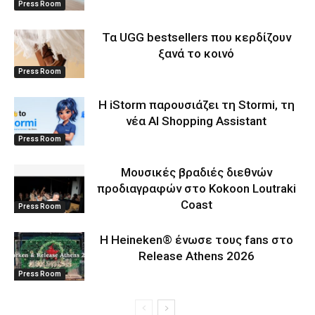
Press Room
Τα UGG bestsellers που κερδίζουν
ξανά το κοινό
Press Room
Η iStorm παρουσιάζει τη Stormi, τη
νέα AI Shopping Assistant
Press Room
Μουσικές βραδιές διεθνών
προδιαγραφών στο Kokoon Loutraki
Coast
Press Room
Η Heineken® ένωσε τους fans στο
Release Athens 2026
Press Room