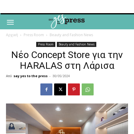
Αρχική
Press Room
Beauty and Fashion News
Press Room
Beauty and Fashion News
Νέο Concept Store για την
HARALAS στη Λάρισα
Από
say yes to the press
-
30/05/2024