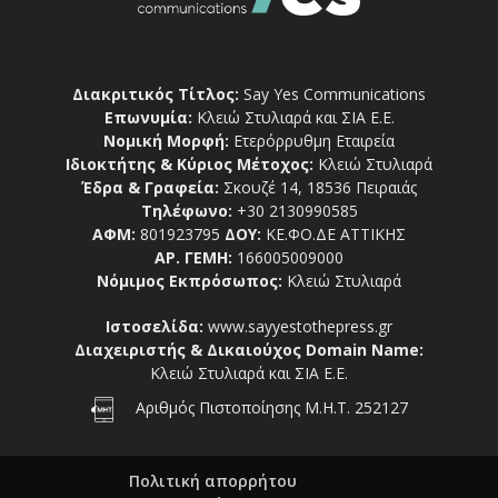
Διακριτικός Τίτλος:
Say Yes Communications
Επωνυμία:
Κλειώ Στυλιαρά και ΣΙΑ Ε.Ε.
Νομική Μορφή:
Ετερόρρυθμη Εταιρεία
Ιδιοκτήτης & Κύριος Μέτοχος:
Κλειώ Στυλιαρά
Έδρα & Γραφεία:
Σκουζέ 14, 18536 Πειραιάς
Τηλέφωνο:
+30 2130990585
ΑΦΜ:
801923795
ΔΟΥ:
ΚΕ.ΦΟ.ΔΕ ΑΤΤΙΚΗΣ
ΑΡ. ΓΕΜΗ:
166005009000
Νόμιμος Εκπρόσωπος:
Κλειώ Στυλιαρά
Ιστοσελίδα:
www.sayyestothepress.gr
Διαχειριστής & Δικαιούχος Domain Name:
Κλειώ Στυλιαρά και ΣΙΑ Ε.Ε.
Αριθμός Πιστοποίησης Μ.Η.Τ. 252127
Πολιτική απορρήτου