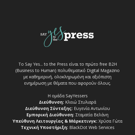
Το Say Yes... to the Press είναι το πρώτο free Β2Η
(Business to Human) πολυθεματικό Digital Magazino
με καθημερινή, ολοκληρωμένη και αξιόπιστη
ενημέρωση με θέματα που αφορούν όλους.
Η ομάδα SayYessers
Διεύθυνση:
Κλειώ Στυλιαρά
Διεύθυνση Σύνταξης:
Ευγενία Αντωνίου
Εμπορική Διεύθυνση:
Σταματία Βελάνη
Υπεύθυνη Λειτουργίας & Μάρκετινγκ:
Χρύσα Γώτα
Τεχνική Υποστήριξη:
BlackDot Web Services