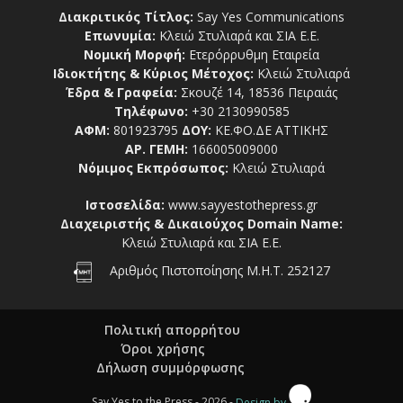
Διακριτικός Τίτλος:
Say Yes Communications
Επωνυμία:
Κλειώ Στυλιαρά και ΣΙΑ Ε.Ε.
Νομική Μορφή:
Ετερόρρυθμη Εταιρεία
Ιδιοκτήτης & Κύριος Μέτοχος:
Κλειώ Στυλιαρά
Έδρα & Γραφεία:
Σκουζέ 14, 18536 Πειραιάς
Τηλέφωνο:
+30 2130990585
ΑΦΜ:
801923795
ΔΟΥ:
ΚΕ.ΦΟ.ΔΕ ΑΤΤΙΚΗΣ
ΑΡ. ΓΕΜΗ:
166005009000
Νόμιμος Εκπρόσωπος:
Κλειώ Στυλιαρά
Ιστοσελίδα:
www.sayyestothepress.gr
Διαχειριστής & Δικαιούχος Domain Name:
Κλειώ Στυλιαρά και ΣΙΑ Ε.Ε.
Αριθμός Πιστοποίησης Μ.Η.Τ. 252127
Πολιτική απορρήτου
Όροι χρήσης
Δήλωση συμμόρφωσης
Say Yes to the Press - 2026 -
Design by