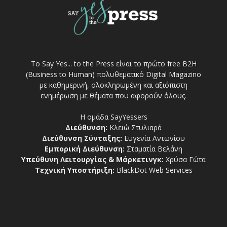
Το Say Yes... to the Press είναι το πρώτο free Β2Η
(Business to Human) πολυθεματικό Digital Magazino
με καθημερινή, ολοκληρωμένη και αξιόπιστη
ενημέρωση με θέματα που αφορούν όλους.
Η ομάδα SayYessers
Διεύθυνση:
Κλειώ Στυλιαρά
Διεύθυνση Σύνταξης:
Ευγενία Αντωνίου
Εμπορική Διεύθυνση:
Σταματία Βελάνη
Υπεύθυνη Λειτουργίας & Μάρκετινγκ:
Χρύσα Γώτα
Τεχνική Υποστήριξη:
BlackDot Web Services