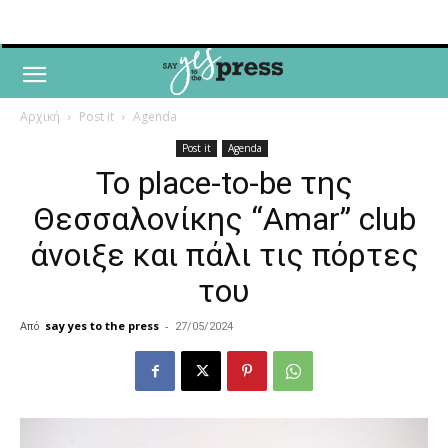
Αρχική
Post it
Agenda
Post it
Agenda
Το place-to-be της
Θεσσαλονίκης “Amar” club
άνοιξε και πάλι τις πόρτες
του
Από
say yes to the press
-
27/05/2024