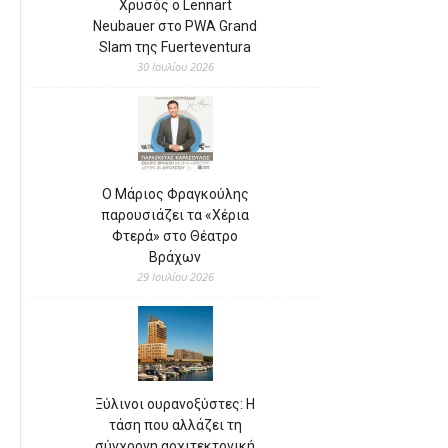
Χρυσός ο Lennart
Neubauer στο PWA Grand
Slam της Fuerteventura
30 Ιουλίου 2026
Ο Μάριος Φραγκούλης
παρουσιάζει τα «Χέρια
Φτερά» στο Θέατρο
Βράχων
29 Ιουλίου 2026
Ξύλινοι ουρανοξύστες: Η
τάση που αλλάζει τη
σύγχρονη αρχιτεκτονική