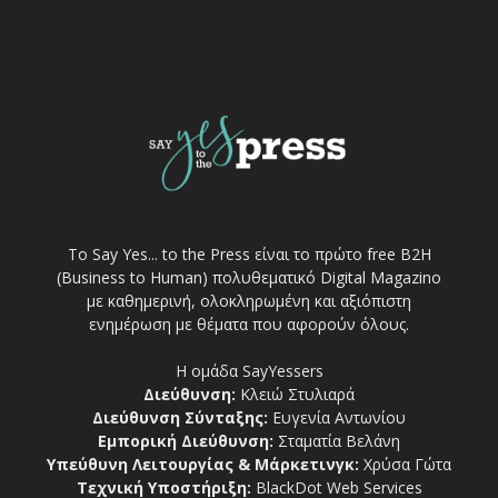
Το Say Yes... to the Press είναι το πρώτο free Β2Η
(Business to Human) πολυθεματικό Digital Magazino
με καθημερινή, ολοκληρωμένη και αξιόπιστη
ενημέρωση με θέματα που αφορούν όλους.
Η ομάδα SayYessers
Διεύθυνση:
Κλειώ Στυλιαρά
Διεύθυνση Σύνταξης:
Ευγενία Αντωνίου
Εμπορική Διεύθυνση:
Σταματία Βελάνη
Υπεύθυνη Λειτουργίας & Μάρκετινγκ:
Χρύσα Γώτα
Τεχνική Υποστήριξη:
BlackDot Web Services