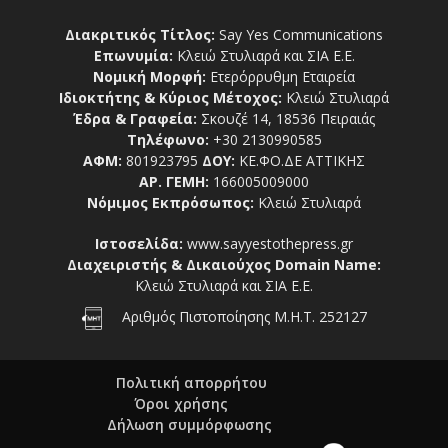
Διακριτικός Τίτλος:
Say Yes Communications
Επωνυμία:
Κλειώ Στυλιαρά και ΣΙΑ Ε.Ε.
Νομική Μορφή:
Ετερόρρυθμη Εταιρεία
Ιδιοκτήτης & Κύριος Μέτοχος:
Κλειώ Στυλιαρά
Έδρα & Γραφεία:
Σκουζέ 14, 18536 Πειραιάς
Τηλέφωνο:
+30 2130990585
ΑΦΜ:
801923795
ΔΟΥ:
ΚΕ.ΦΟ.ΔΕ ΑΤΤΙΚΗΣ
ΑΡ. ΓΕΜΗ:
166005009000
Νόμιμος Εκπρόσωπος:
Κλειώ Στυλιαρά
Ιστοσελίδα:
www.sayyestothepress.gr
Διαχειριστής & Δικαιούχος Domain Name:
Κλειώ Στυλιαρά και ΣΙΑ Ε.Ε.
Αριθμός Πιστοποίησης Μ.Η.Τ. 252127
Πολιτική απορρήτου
Όροι χρήσης
Δήλωση συμμόρφωσης