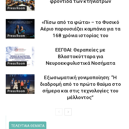
φροντίδα των κτηνιάτρων
Press Room
«Πίσω από τα φώτα» – το Φυσικό
Αέριο παρουσιάζει καμπάνια για τα
168 χρόνια ιστορίας του
Press Room
ΕΕΓΘΑΙ: Θεραπείες με
Βλαστοκύτταρα για
Νευροεκφυλιστικά Νοσήματα
Press Room
Eξωσωματική γονιμοποίηση: “Η
διαδρομή από το πρώτο θαύμα στο
σήμερα και στις τεχνολογίες του
Press Room
μέλλοντος’’
ΤΕΛΕΥΤΑΙΑ ΘΕΜΑΤΑ