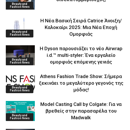
Beauty and
Fashion News
Η Νέα Βασική Σειρά Catrice Άνοιξη/
Καλοκαίρι 2025: Μια Νέα Εποχή
Beauty and
Ομορφιάς
Fashion News
Η Dyson παρουσιάζει το νέο Airwrap
i.d.™ multi-styler: Ένα εργαλείο
Beauty and
ομορφιάς επόμενης γενιάς
Fashion News
Athens Fashion Trade Show: Σήμερα
ξεκινάει το μεγαλύτερο γεγονός της
Beauty and
μόδας!
Fashion News
Model Casting Call by Colgate: Για να
βρεθείς στην παρασαρέλα του
Beauty and
Μadwalk
Fashion News