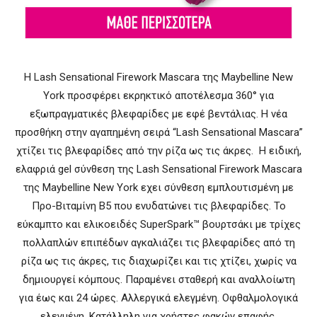
H Lash Sensational Firework Μascara της Maybelline New
York προσφέρει εκρηκτικό αποτέλεσμα 360° για
εξωπραγματικές βλεφαρίδες με εφέ βεντάλιας. Η νέα
προσθήκη στην αγαπημένη σειρά “Lash Sensational Mascara”
χτίζει τις βλεφαρίδες από την ρίζα ως τις άκρες. Η ειδική,
ελαφριά gel σύνθεση της Lash Sensational Firework Mascara
της Maybelline New York εχει σύνθεση εμπλουτισμένη με
Προ-Βιταμίνη Β5 που ενυδατώνει τις βλεφαρίδες. Το
εύκαμπτο και ελικοειδές SuperSpark™ βουρτσάκι με τρίχες
πολλαπλών επιπέδων αγκαλιάζει τις βλεφαρίδες από τη
ρίζα ως τις άκρες, τις διαχωρίζει και τις χτίζει, χωρίς να
δημιουργεί κόμπους. Παραμένει σταθερή και αναλλοίωτη
για έως και 24 ώρες. Αλλεργικά ελεγμένη. Οφθαλμολογικά
ελεγμένη. Κατάλληλη για χρήστες φακών επαφής.