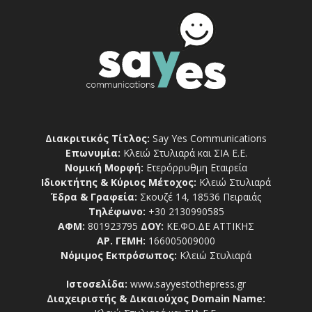
Διακριτικός Τίτλος:
Say Yes Communications
Επωνυμία:
Κλειώ Στυλιαρά και ΣΙΑ Ε.Ε.
Νομική Μορφή:
Ετερόρρυθμη Εταιρεία
Ιδιοκτήτης & Κύριος Μέτοχος:
Κλειώ Στυλιαρά
Έδρα & Γραφεία:
Σκουζέ 14, 18536 Πειραιάς
Τηλέφωνο:
+30 2130990585
ΑΦΜ:
801923795
ΔΟΥ:
ΚΕ.ΦΟ.ΔΕ ΑΤΤΙΚΗΣ
ΑΡ. ΓΕΜΗ:
166005009000
Νόμιμος Εκπρόσωπος:
Κλειώ Στυλιαρά
Ιστοσελίδα:
www.sayyestothepress.gr
Διαχειριστής & Δικαιούχος Domain Name: