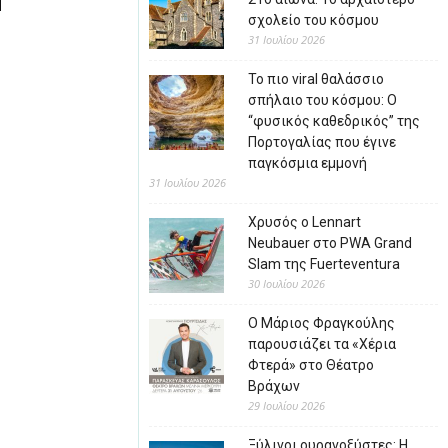
σχολείο του κόσμου
31 Ιουλίου 2026
Το πιο viral θαλάσσιο
σπήλαιο του κόσμου: Ο
“φυσικός καθεδρικός” της
Πορτογαλίας που έγινε
παγκόσμια εμμονή
31 Ιουλίου 2026
Χρυσός ο Lennart
Neubauer στο PWA Grand
Slam της Fuerteventura
30 Ιουλίου 2026
Ο Μάριος Φραγκούλης
παρουσιάζει τα «Χέρια
Φτερά» στο Θέατρο
Βράχων
29 Ιουλίου 2026
Ξύλινοι ουρανοξύστες: Η