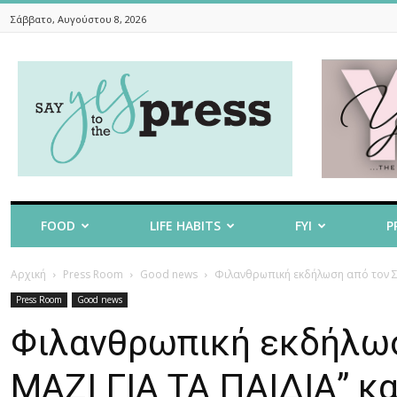
Σάββατο, Αυγούστου 8, 2026
Say
Yes
To
The
Press
FOOD
LIFE HABITS
FYI
P
Αρχική
Press Room
Good news
Φιλανθρωπική εκδήλωση από τον Σύλ
Press Room
Good news
Φιλανθρωπική εκδήλωσ
ΜΑΖΙ ΓΙΑ ΤΑ ΠΑΙΔΙΑ” κ