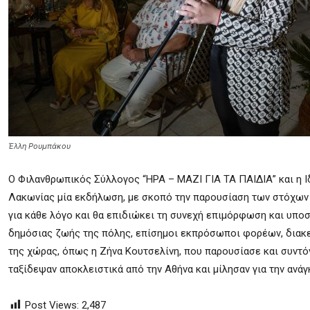
Έλλη Ρουμπάκου
O Φιλανθρωπικός Σύλλογος “ΗΡΑ – ΜΑΖΙ ΓΙΑ ΤΑ ΠΑΙΔΙΑ” και η 
Λακωνίας μία εκδήλωση, με σκοπό την παρουσίαση των στόχων κ
για κάθε λόγο και θα επιδιώκει τη συνεχή επιμόρφωση και υπο
δημόσιας ζωής της πόλης, επίσημοι εκπρόσωποι φορέων, διακ
της χώρας, όπως η Ζήνα Κουτσελίνη, που παρουσίασε και συντόν
ταξίδεψαν αποκλειστικά από την Αθήνα και μίλησαν για την ανά
Post Views:
2,487