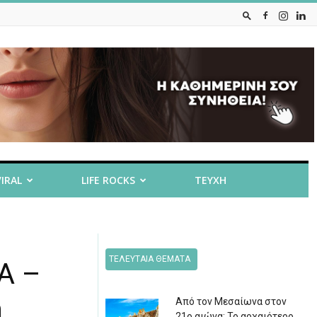
VIRAL
LIFE ROCKS
ΤΕΥΧΗ
ΤΕΛΕΥΤΑΙΑ ΘΕΜΑΤΑ
Α –
η
Από τον Μεσαίωνα στον
21ο αιώνα: Το αρχαιότερο