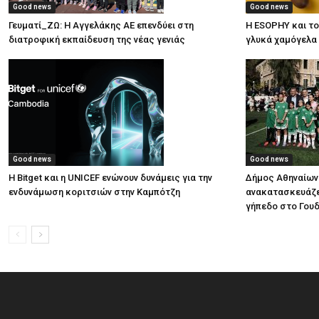
Good news
Good news
Γευματί_ΖΩ: Η Αγγελάκης ΑΕ επενδύει στη
Η ESOPHY και το
διατροφική εκπαίδευση της νέας γενιάς
γλυκά χαμόγελα
Good news
Good news
Η Bitget και η UNICEF ενώνουν δυνάμεις για την
Δήμος Αθηναίων:
ενδυνάμωση κοριτσιών στην Καμπότζη
ανακατασκευάζε
γήπεδο στο Γου