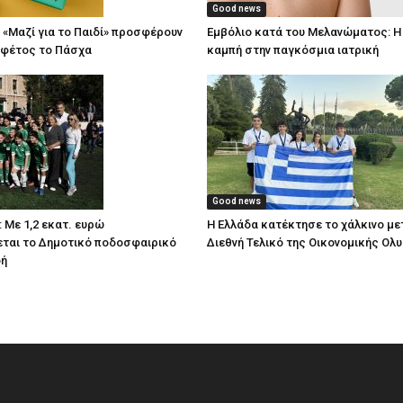
Good news
 «Μαζί για το Παιδί» προσφέρουν
Εμβόλιο κατά του Μελανώματος: Η
 φέτος το Πάσχα
καμπή στην παγκόσμια ιατρική
Good news
 Με 1,2 εκατ. ευρώ
Η Ελλάδα κατέκτησε το χάλκινο με
ται το Δημοτικό ποδοσφαιρικό
Διεθνή Τελικό της Οικονομικής Ολ
δή