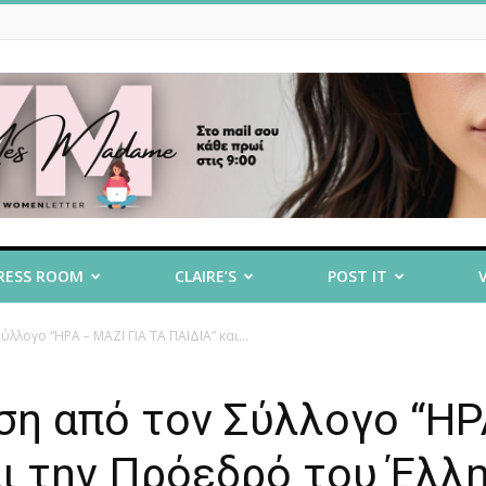
RESS ROOM
CLAIRE’S
POST IT
λογο “ΗΡΑ – ΜΑΖΙ ΓΙΑ ΤΑ ΠΑΙΔΙΑ” και...
η από τον Σύλλογο “ΗΡ
αι την Πρόεδρό του Έλλ