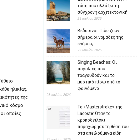
τάση που αλλάζει τη
σύγχρονη αρχιτεκτονική
28 Ιουλίου 2026
Βεδουίνοι: Πώς ζουν
σήμερα οι νομάδες της
ερήμου;
27 Ιουλίου 2026
Singing Beaches: Οι
παραλίες που…
τραγουδούν και το
Γύθειο
μυστικό πίσω από το
φαινόμενο
άθε ηλικίας,
23 Ιουλίου 2026
πικότητες της
νικό κόσμο
Το «Masterstroke» της
 οι οποίες
Lacoste: Όταν το
κροκοδειλάκι
παραχώρησε τη θέση του
στα απειλούμενα είδη
23 Ιουλίου 2026