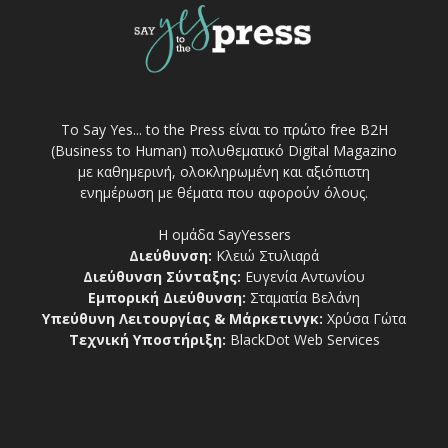
Το Say Yes... to the Press είναι το πρώτο free Β2Η
(Business to Human) πολυθεματικό Digital Magazino
με καθημερινή, ολοκληρωμένη και αξιόπιστη
ενημέρωση με θέματα που αφορούν όλους.
Η ομάδα SayYessers
Διεύθυνση:
Κλειώ Στυλιαρά
Διεύθυνση Σύνταξης:
Ευγενία Αντωνίου
Εμπορική Διεύθυνση:
Σταματία Βελάνη
Υπεύθυνη Λειτουργίας & Μάρκετινγκ:
Χρύσα Γώτα
Τεχνική Υποστήριξη:
BlackDot Web Services