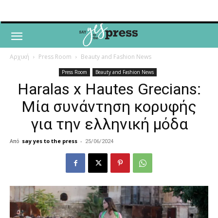
Αρχική
Press Room
Beauty and Fashion News
Press Room
Beauty and Fashion News
Haralas x Hautes Grecians:
Μία συνάντηση κορυφής
για την ελληνική μόδα
Από
say yes to the press
-
25/06/2024