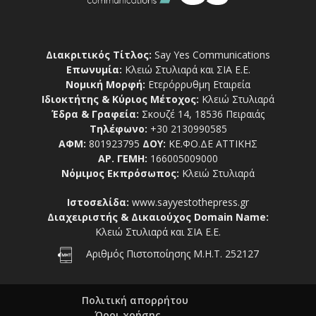
Διακριτικός Τίτλος:
Say Yes Communications
Επωνυμία:
Κλειώ Στυλιαρά και ΣΙΑ Ε.Ε.
Νομική Μορφή:
Ετερόρρυθμη Εταιρεία
Ιδιοκτήτης & Κύριος Μέτοχος:
Κλειώ Στυλιαρά
Έδρα & Γραφεία:
Σκουζέ 14, 18536 Πειραιάς
Τηλέφωνο:
+30 2130990585
ΑΦΜ:
801923795
ΔΟΥ:
ΚΕ.ΦΟ.ΔΕ ΑΤΤΙΚΗΣ
ΑΡ. ΓΕΜΗ:
166005009000
Νόμιμος Εκπρόσωπος:
Κλειώ Στυλιαρά
Ιστοσελίδα:
www.sayyestothepress.gr
Διαχειριστής & Δικαιούχος Domain Name:
Κλειώ Στυλιαρά και ΣΙΑ Ε.Ε.
Αριθμός Πιστοποίησης Μ.Η.Τ. 252127
Πολιτική απορρήτου
Όροι χρήσης