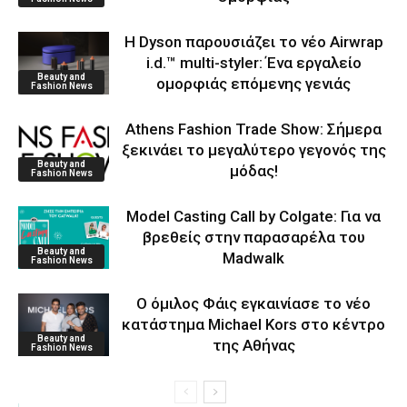
Η Dyson παρουσιάζει το νέο Airwrap
i.d.™ multi-styler: Ένα εργαλείο
Beauty and
ομορφιάς επόμενης γενιάς
Fashion News
Athens Fashion Trade Show: Σήμερα
ξεκινάει το μεγαλύτερο γεγονός της
Beauty and
μόδας!
Fashion News
Model Casting Call by Colgate: Για να
βρεθείς στην παρασαρέλα του
Beauty and
Μadwalk
Fashion News
O όμιλος Φάις εγκαινίασε το νέο
κατάστημα Michael Kors στο κέντρο
Beauty and
της Αθήνας
Fashion News