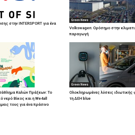
Green News
σης στην INTERSPORT για ένα
Volkswagen: Ορόσημο στην κλιματ
παραγωγή
Green News
άθλημα Καλών Πράξεων: Το
Ολοκληρωμένες λύσεις ιδιωτικής 
ό νερό Βίκος και η We4all
τη ΔΕΗ blue
άμεις τους για ένα πράσινο