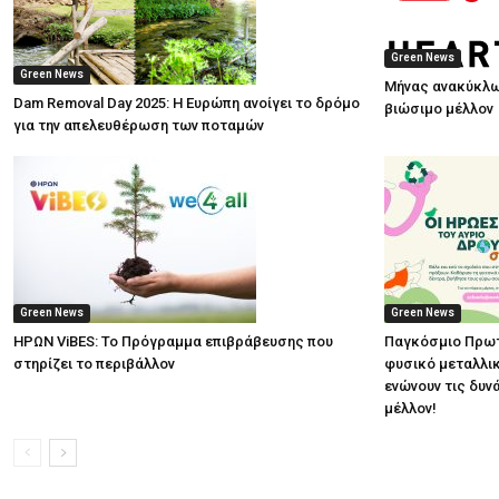
Green News
Green News
Μήνας ανακύκλω
Dam Removal Day 2025: Η Ευρώπη ανοίγει το δρόμο
βιώσιμο μέλλον
για την απελευθέρωση των ποταμών
Green News
Green News
ΗΡΩΝ ViBES: Το Πρόγραμμα επιβράβευσης που
Παγκόσμιο Πρωτ
στηρίζει το περιβάλλον
φυσικό μεταλλικ
ενώνουν τις δυν
μέλλον!