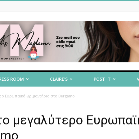
RESS ROOM
CLAIRE’S
POST IT
ύτερο Ευρωπαϊκό ωριμαντήριο στο Bergamo
ι το μεγαλύτερο Ευρωπαϊ
amo