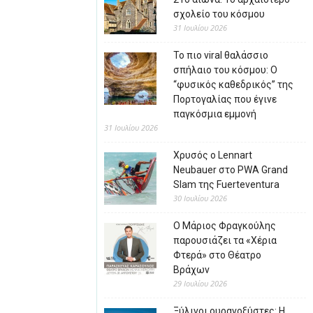
σχολείο του κόσμου
31 Ιουλίου 2026
Το πιο viral θαλάσσιο
σπήλαιο του κόσμου: Ο
“φυσικός καθεδρικός” της
Πορτογαλίας που έγινε
παγκόσμια εμμονή
31 Ιουλίου 2026
Χρυσός ο Lennart
Neubauer στο PWA Grand
Slam της Fuerteventura
30 Ιουλίου 2026
Ο Μάριος Φραγκούλης
παρουσιάζει τα «Χέρια
Φτερά» στο Θέατρο
Βράχων
29 Ιουλίου 2026
Ξύλινοι ουρανοξύστες: Η