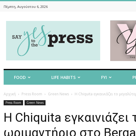
Πέμπτη, Αυγούστου 6, 2026
Say
Yes
To
The
Press
FOOD
LIFE HABITS
FYI
P
Αρχική
Press Room
Green News
Η Chiquita εγκαινιάζει το μεγαλ
Press Room
Green News
Η Chiquita εγκαινιάζε
ωριμαντήριο στο Berg