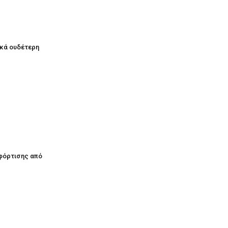
ικά ουδέτερη
φόρτισης από