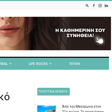
VIRAL
LIFE ROCKS
ΤΕΥΧΗ
ΤΕΛΕΥΤΑΙΑ ΘΕΜΑΤΑ
κό
Από τον Μεσαίωνα στον
21ο αιώνα: Το αρχαιότερο