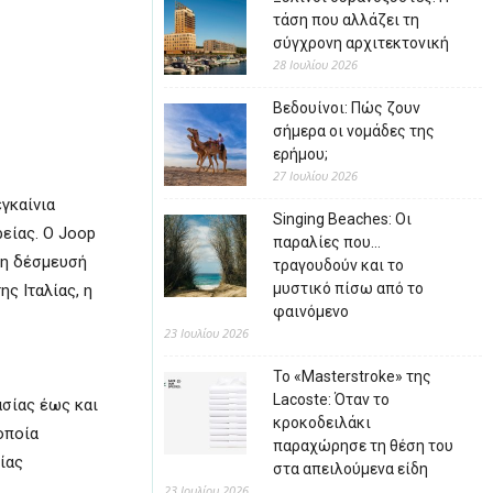
τάση που αλλάζει τη
σύγχρονη αρχιτεκτονική
28 Ιουλίου 2026
Βεδουίνοι: Πώς ζουν
σήμερα οι νομάδες της
ερήμου;
27 Ιουλίου 2026
γκαίνια
Singing Beaches: Οι
είας. Ο Joop
παραλίες που…
τη δέσμευσή
τραγουδούν και το
μυστικό πίσω από το
ς Ιταλίας, η
φαινόμενο
23 Ιουλίου 2026
Το «Masterstroke» της
Lacoste: Όταν το
ασίας έως και
κροκοδειλάκι
οποία
παραχώρησε τη θέση του
ίας
στα απειλούμενα είδη
23 Ιουλίου 2026