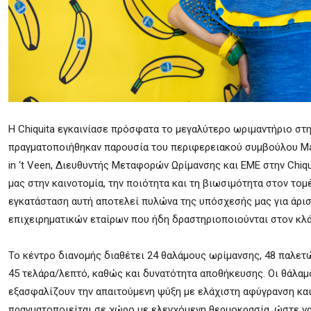
Η Chiquita εγκαινίασε πρόσφατα το μεγαλύτερο ωριμαντήριο στη
πραγματοποιήθηκαν παρουσία του περιφερειακού συμβούλου Mass
in ‘t Veen, Διευθυντής Μεταφορών Ωρίμανσης και ΕΜΕ στην Chiq
μας στην καινοτομία, την ποιότητα και τη βιωσιμότητα στον τομ
εγκατάσταση αυτή αποτελεί πυλώνα της υπόσχεσής μας για άρι
επιχειρηματικών εταίρων που ήδη δραστηριοποιούνται στον κλ
Το κέντρο διανομής διαθέτει 24 θαλάμους ωρίμανσης, 48 παλετ
45 τελάρα/λεπτό, καθώς και δυνατότητα αποθήκευσης. Οι θάλαμο
εξασφαλίζουν την απαιτούμενη ψύξη με ελάχιστη αφύγρανση κα
πραγματοποιείται σε χώρο με ελεγχόμενη θερμοκρασία, ώστε να 