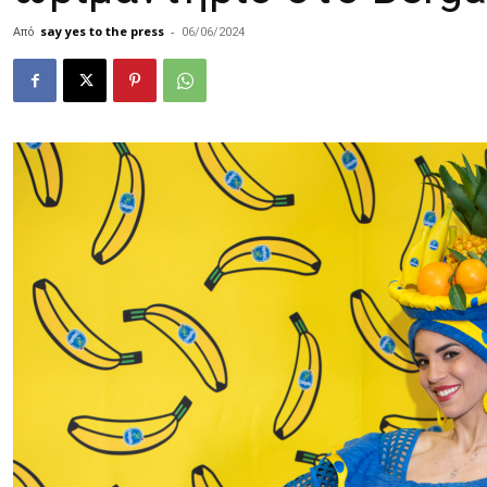
Από
say yes to the press
-
06/06/2024