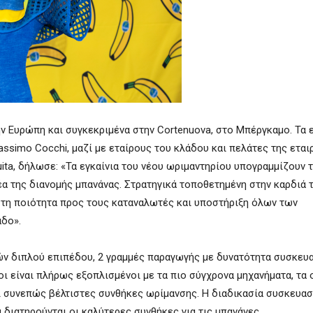
ν Ευρώπη και συγκεκριμένα στην Cortenuova, στο Μπέργκαμο. Τα ε
imo Cocchi, μαζί με εταίρους του κλάδου και πελάτες της εταιρ
uita, δήλωσε: «Τα εγκαίνια του νέου ωριμαντηρίου υπογραμμίζουν 
έα της διανομής μπανάνας. Στρατηγικά τοποθετημένη στην καρδιά τη
στη ποιότητα προς τους καταναλωτές και υποστήριξη όλων των
άδο».
ών διπλού επιπέδου, 2 γραμμές παραγωγής με δυνατότητα συσκευ
ι είναι πλήρως εξοπλισμένοι με τα πιο σύγχρονα μηχανήματα, τα 
ι συνεπώς βέλτιστες συνθήκες ωρίμανσης. Η διαδικασία συσκευασ
διατηρούνται οι καλύτερες συνθήκες για τις μπανάνες.