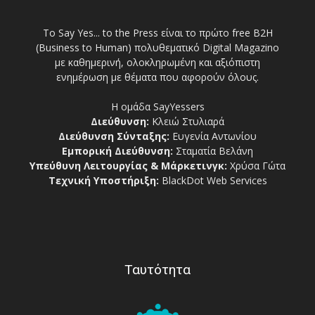
Το Say Yes... to the Press είναι το πρώτο free Β2Η
(Business to Human) πολυθεματικό Digital Magazino
με καθημερινή, ολοκληρωμένη και αξιόπιστη
ενημέρωση με θέματα που αφορούν όλους.
Η ομάδα SayYessers
Διεύθυνση:
Κλειώ Στυλιαρά
Διεύθυνση Σύνταξης:
Ευγενία Αντωνίου
Εμπορική Διεύθυνση:
Σταματία Βελάνη
Υπεύθυνη Λειτουργίας & Μάρκετινγκ:
Χρύσα Γώτα
Τεχνική Υποστήριξη:
BlackDot Web Services
Ταυτότητα