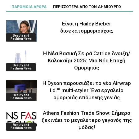
ΠΑΡΟΜΟΙΑ ΑΡΘΡΑ
ΠΕΡΙΣΣΟΤΕΡΑ ΑΠΟ ΤΟΝ ΔΗΜΙΟΥΡΓΟ
Είναι η Hailey Bieber
δισεκατομμυριούχος;
Beauty and
Fashion News
Η Νέα Βασική Σειρά Catrice Άνοιξη/
Καλοκαίρι 2025: Μια Νέα Εποχή
Beauty and
Ομορφιάς
Fashion News
Η Dyson παρουσιάζει το νέο Airwrap
i.d.™ multi-styler: Ένα εργαλείο
Beauty and
ομορφιάς επόμενης γενιάς
Fashion News
Athens Fashion Trade Show: Σήμερα
ξεκινάει το μεγαλύτερο γεγονός της
Beauty and
μόδας!
Fashion News