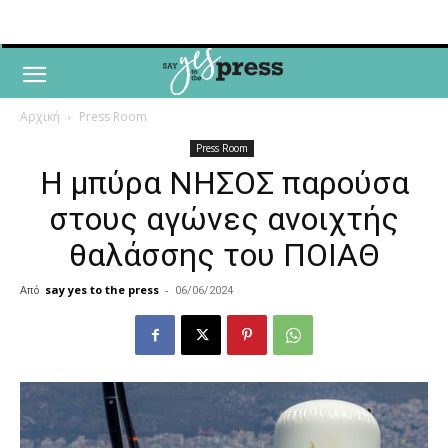
Αρχική
Press Room
Press Room
Η μπύρα ΝΗΣΟΣ παρούσα
στους αγώνες ανοιχτής
θαλάσσης του ΠΟΙΑΘ
Από
say yes to the press
-
06/06/2024