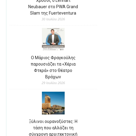
Χρυσός ο Lennart
Neubauer στο PWA Grand
Slam της Fuerteventura
30 Ιουλίου 2026
Ο Μάριος Φραγκούλης
παρουσιάζει τα «Χέρια
Φτερά» στο Θέατρο
Βράχων
29 Ιουλίου 2026
Ξύλινοι ουρανοξύστες: Η
τάση που αλλάζει τη
σύγχρονη αρχιτεκτονική