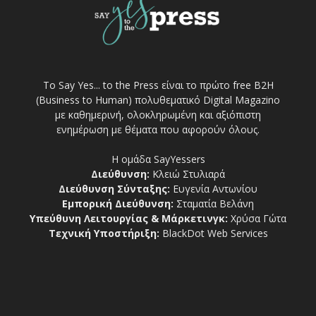
Το Say Yes... to the Press είναι το πρώτο free Β2Η
(Business to Human) πολυθεματικό Digital Magazino
με καθημερινή, ολοκληρωμένη και αξιόπιστη
ενημέρωση με θέματα που αφορούν όλους.
Η ομάδα SayYessers
Διεύθυνση:
Κλειώ Στυλιαρά
Διεύθυνση Σύνταξης:
Ευγενία Αντωνίου
Εμπορική Διεύθυνση:
Σταματία Βελάνη
Υπεύθυνη Λειτουργίας & Μάρκετινγκ:
Χρύσα Γώτα
Τεχνική Υποστήριξη:
BlackDot Web Services