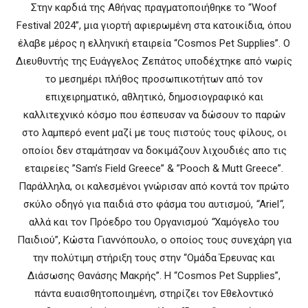
Στην καρδιά της Αθήνας πραγματοποιήθηκε το “Woof
Festival 2024”, μια γιορτή αφιερωμένη στα κατοικίδια, όπου
έλαβε μέρος η ελληνική εταιρεία “Cosmos Pet Supplies”. Ο
Διευθυντής της Ευάγγελος Ζεπάτος υποδέχτηκε από νωρίς
το μεσημέρι πλήθος προσωπικοτήτων από τον
επιχειρηματικό, αθλητικό, δημοσιογραφικό και
καλλιτεχνικό κόσμο που έσπευσαν να δώσουν το παρών
στο λαμπερό event μαζί με τους πιστούς τους φίλους, οι
οποίοι δεν σταμάτησαν να δοκιμάζουν λιχουδιές απο τις
εταιρείες ”Sam’s Field Greece” & ”Pooch & Mutt Greece”.
Παράλληλα, οι καλεσμένοι γνώρισαν από κοντά τον πρώτο
σκύλο οδηγό για παιδιά στο φάσμα του αυτισμού,
“
Ariel
“
,
αλλά και τον Πρόεδρο του Οργανισμού
“
Χαμόγελο του
Παιδιού”, Κώστα Γιαννόπουλο, ο οποίος τους συνεχάρη για
την πολύτιμη στήριξη τους στην “Ομάδα Έρευνας και
Διάσωσης Θανάσης Μακρής”. Η “Cosmos Pet Supplies”,
πάντα ευαισθητοποιημένη, στηρίζει τον Εθελοντικό