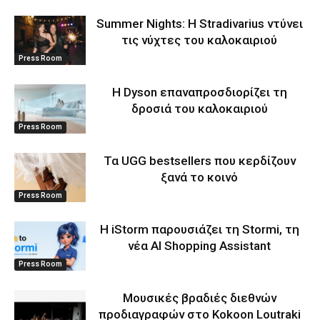
Summer Nights: Η Stradivarius ντύνει
τις νύχτες του καλοκαιριού
Press Room
Η Dyson επαναπροσδιορίζει τη
δροσιά του καλοκαιριού
Press Room
Τα UGG bestsellers που κερδίζουν
ξανά το κοινό
Press Room
Η iStorm παρουσιάζει τη Stormi, τη
νέα AI Shopping Assistant
Press Room
Μουσικές βραδιές διεθνών
προδιαγραφών στο Kokoon Loutraki