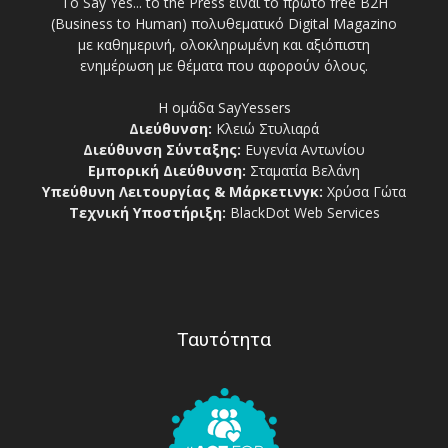
Το Say Yes... to the Press είναι το πρώτο free Β2Η
(Business to Human) πολυθεματικό Digital Magazino
με καθημερινή, ολοκληρωμένη και αξιόπιστη
ενημέρωση με θέματα που αφορούν όλους.
Η ομάδα SayYessers
Διεύθυνση:
Κλειώ Στυλιαρά
Διεύθυνση Σύνταξης:
Ευγενία Αντωνίου
Εμπορική Διεύθυνση:
Σταματία Βελάνη
Υπεύθυνη Λειτουργίας & Μάρκετινγκ:
Χρύσα Γώτα
Τεχνική Υποστήριξη:
BlackDot Web Services
Ταυτότητα