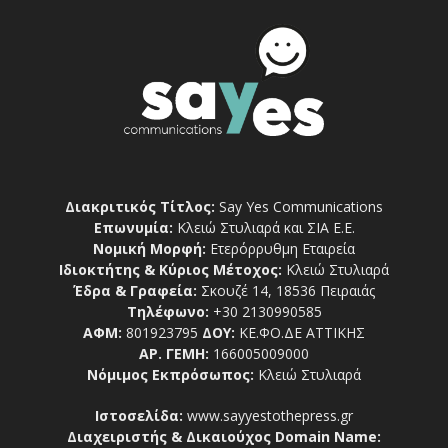
Διακριτικός Τίτλος:
Say Yes Communications
Επωνυμία:
Κλειώ Στυλιαρά και ΣΙΑ Ε.Ε.
Νομική Μορφή:
Ετερόρρυθμη Εταιρεία
Ιδιοκτήτης & Κύριος Μέτοχος:
Κλειώ Στυλιαρά
Έδρα & Γραφεία:
Σκουζέ 14, 18536 Πειραιάς
Τηλέφωνο:
+30 2130990585
ΑΦΜ:
801923795
ΔΟΥ:
ΚΕ.ΦΟ.ΔΕ ΑΤΤΙΚΗΣ
ΑΡ. ΓΕΜΗ:
166005009000
Νόμιμος Εκπρόσωπος:
Κλειώ Στυλιαρά
Ιστοσελίδα:
www.sayyestothepress.gr
Διαχειριστής & Δικαιούχος Domain Name: