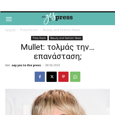
Αρχική
Press Room
Beauty and Fashion News
Press Room
Beauty and Fashion News
Mullet: τολμάς την…
επανάσταση;
Από
say yes to the press
-
28/06/2024