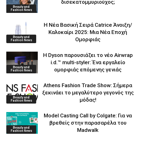
δισεκατομμυριούχος;
Beauty and
Fashion News
Η Νέα Βασική Σειρά Catrice Άνοιξη/
Καλοκαίρι 2025: Μια Νέα Εποχή
Beauty and
Ομορφιάς
Fashion News
Η Dyson παρουσιάζει το νέο Airwrap
i.d.™ multi-styler: Ένα εργαλείο
Beauty and
ομορφιάς επόμενης γενιάς
Fashion News
Athens Fashion Trade Show: Σήμερα
ξεκινάει το μεγαλύτερο γεγονός της
Beauty and
μόδας!
Fashion News
Model Casting Call by Colgate: Για να
βρεθείς στην παρασαρέλα του
Beauty and
Μadwalk
Fashion News