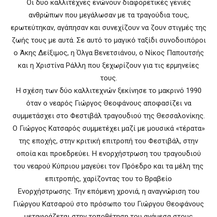
Οι δυο καλλιτέχνες ενώνουν διαφορετικές γενιές
ανθρώπων που μεγάλωσαν με τα τραγούδια τους,
ερωτεύτηκαν, αγάπησαν και συνεχίζουν να ζουν στιγμές της
ζωής τους με αυτά. Σε αυτό το μαγικό ταξίδι συνοδοιπόροι
ο Άκης Δείξιμος, η Όλγα Βενετσιάνου, ο Νίκος Παπουτσής
και η Χριστίνα Ράλλη που ξεχωρίζουν για τις ερμηνείες
τους.
Η σχέση των δύο καλλιτεχνών ξεκίνησε το μακρινό 1990
όταν ο νεαρός Γιώργος Θεοφάνους αποφασίζει να
συμμετάσχει στο Φεστιβάλ τραγουδιού της Θεσσαλονίκης.
Ο Γιώργος Κατσαρός συμμετέχει μαζί με μουσικά «τέρατα»
της εποχής, στην κριτική επιτροπή του Φεστιβάλ, στην
οποία και προεδρεύει. Η ενορχήστρωση του τραγουδιού
του νεαρού Κύπριου μαγεύει τον Πρόεδρο και τα μέλη της
επιτροπής, χαρίζοντας του το Βραβείο
Ενορχήστρωσης. Την επόμενη χρονιά, η αναγνώριση του
Γιώργου Κατσαρού στο πρόσωπο του Γιώργου Θεοφάνους
μεταφράζεται στην τοποθέτηση του ανάμεσα στους