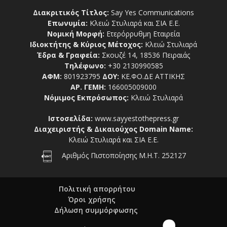
Διακριτικός Τίτλος:
Say Yes Communications
Επωνυμία:
Κλειώ Στυλιαρά και ΣΙΑ Ε.Ε.
Νομική Μορφή:
Ετερόρρυθμη Εταιρεία
Ιδιοκτήτης & Κύριος Μέτοχος:
Κλειώ Στυλιαρά
Έδρα & Γραφεία:
Σκουζέ 14, 18536 Πειραιάς
Τηλέφωνο:
+30 2130990585
ΑΦΜ:
801923795
ΔΟΥ:
ΚΕ.ΦΟ.ΔΕ ΑΤΤΙΚΗΣ
ΑΡ. ΓΕΜΗ:
166005009000
Νόμιμος Εκπρόσωπος:
Κλειώ Στυλιαρά
Ιστοσελίδα:
www.sayyestothepress.gr
Διαχειριστής & Δικαιούχος Domain Name:
Κλειώ Στυλιαρά και ΣΙΑ Ε.Ε.
Αριθμός Πιστοποίησης Μ.Η.Τ. 252127
Πολιτική απορρήτου
Όροι χρήσης
Δήλωση συμμόρφωσης