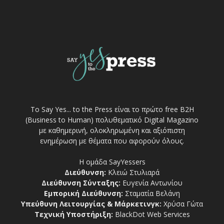
Το Say Yes... to the Press είναι το πρώτο free Β2Η
(Business to Human) πολυθεματικό Digital Magazino
με καθημερινή, ολοκληρωμένη και αξιόπιστη
ενημέρωση με θέματα που αφορούν όλους.
Η ομάδα SayYessers
Διεύθυνση:
Κλειώ Στυλιαρά
Διεύθυνση Σύνταξης:
Ευγενία Αντωνίου
Εμπορική Διεύθυνση:
Σταματία Βελάνη
Υπεύθυνη Λειτουργίας & Μάρκετινγκ:
Χρύσα Γώτα
Τεχνική Υποστήριξη:
BlackDot Web Services