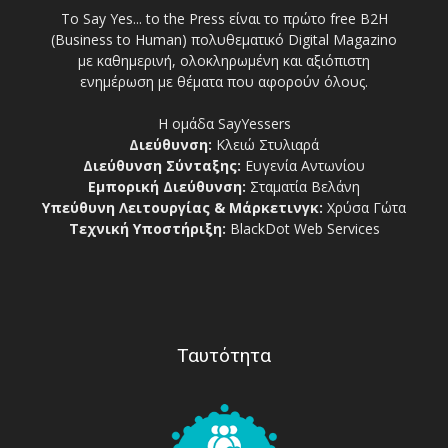
Το Say Yes... to the Press είναι το πρώτο free Β2Η
(Business to Human) πολυθεματικό Digital Magazino
με καθημερινή, ολοκληρωμένη και αξιόπιστη
ενημέρωση με θέματα που αφορούν όλους.
Η ομάδα SayYessers
Διεύθυνση:
Κλειώ Στυλιαρά
Διεύθυνση Σύνταξης:
Ευγενία Αντωνίου
Εμπορική Διεύθυνση:
Σταματία Βελάνη
Υπεύθυνη Λειτουργίας & Μάρκετινγκ:
Χρύσα Γώτα
Τεχνική Υποστήριξη:
BlackDot Web Services
Ταυτότητα