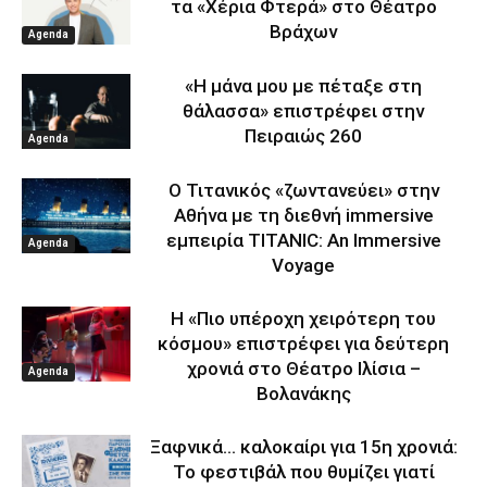
τα «Χέρια Φτερά» στο Θέατρο
Βράχων
Agenda
«Η μάνα μου με πέταξε στη
θάλασσα» επιστρέφει στην
Πειραιώς 260
Agenda
Ο Τιτανικός «ζωντανεύει» στην
Αθήνα με τη διεθνή immersive
εμπειρία TITANIC: An Immersive
Agenda
Voyage
Η «Πιο υπέροχη χειρότερη του
κόσμου» επιστρέφει για δεύτερη
χρονιά στο Θέατρο Ιλίσια –
Agenda
Βολανάκης
Ξαφνικά… καλοκαίρι για 15η χρονιά:
Το φεστιβάλ που θυμίζει γιατί