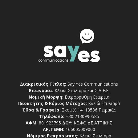
Διακριτικός Τίτλος:
Say Yes Communications
Επωνυμία:
Κλειώ Στυλιαρά και ΣΙΑ Ε.Ε.
Νομική Μορφή:
Ετερόρρυθμη Εταιρεία
Ιδιοκτήτης & Κύριος Μέτοχος:
Κλειώ Στυλιαρά
Έδρα & Γραφεία:
Σκουζέ 14, 18536 Πειραιάς
Τηλέφωνο:
+30 2130990585
ΑΦΜ:
801923795
ΔΟΥ:
ΚΕ.ΦΟ.ΔΕ ΑΤΤΙΚΗΣ
ΑΡ. ΓΕΜΗ:
166005009000
Νόμιμος Εκπρόσωπος:
Κλειώ Στυλιαρά