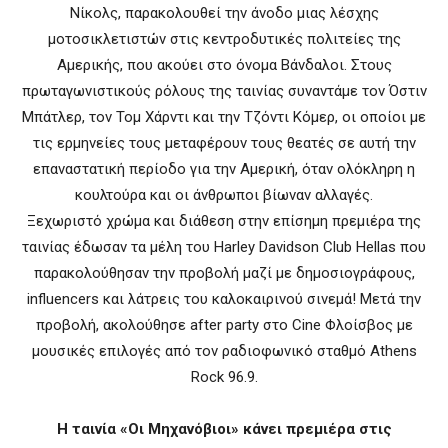
Νίκολς, παρακολουθεί την άνοδο μιας λέσχης
μοτοσικλετιστών στις κεντροδυτικές πολιτείες της
Αμερικής, που ακούει στο όνομα Βάνδαλοι. Στους
πρωταγωνιστικούς ρόλους της ταινίας συναντάμε τον Όστιν
Μπάτλερ, τον Τομ Χάρντι και την Τζόντι Κόμερ, οι οποίοι με
τις ερμηνείες τους μεταφέρουν τους θεατές σε αυτή την
επαναστατική περίοδο για την Αμερική, όταν ολόκληρη η
κουλτούρα και οι άνθρωποι βίωναν αλλαγές.
Ξεχωριστό χρώμα και διάθεση στην επίσημη πρεμιέρα της
ταινίας έδωσαν τα μέλη του Harley Davidson Club Hellas που
παρακολούθησαν την προβολή μαζί με δημοσιογράφους,
influencers και λάτρεις του καλοκαιρινού σινεμά! Μετά την
προβολή, ακολούθησε after party στο Cine Φλοίσβος με
μουσικές επιλογές από τον ραδιοφωνικό σταθμό Athens
Rock 96.9.
Η ταινία «Οι Μηχανόβιοι» κάνει πρεμιέρα στις