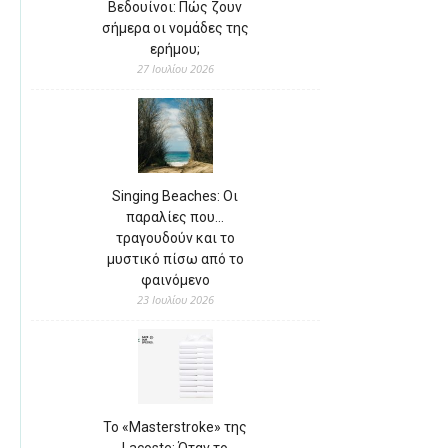
Βεδουίνοι: Πώς ζουν
σήμερα οι νομάδες της
ερήμου;
27 Ιουλίου 2026
Singing Beaches: Οι
παραλίες που…
τραγουδούν και το
μυστικό πίσω από το
φαινόμενο
23 Ιουλίου 2026
Το «Masterstroke» της
Lacoste: Όταν το