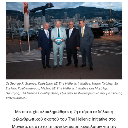
Οι George P. Stamas, Πρόεδρος ΔΣ The Hellenic Initiative, Νίκος Γκάλης, Sir
Στέλιος Χατζηιωάννου, Μέλος ΔΣ The Hellenic Initiative και Μιχάλης
Πρίντζος, THI Greece Country Head, έξω από το Φιλανθρωπικό ίδρυμα Στέλιος
Χατζηιωάννου
Με επιτυχία ολοκληρώθηκε η 2η ετήσια εκδήλωση
φιλανθρωπικού σκοπού του The Hellenic Initiative στο
Μονακό, με στόχο τη συγκέντρωση κεφαλαίων για την