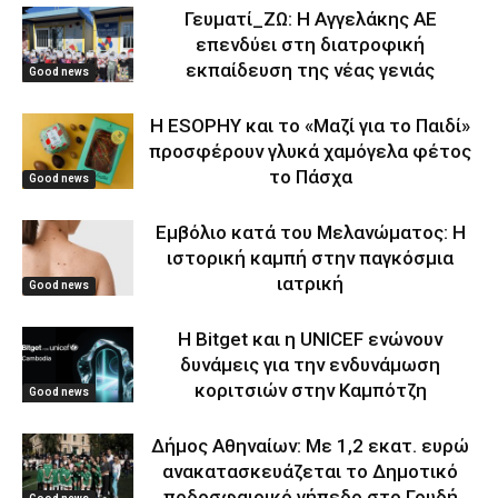
Γευματί_ΖΩ: Η Αγγελάκης ΑΕ
επενδύει στη διατροφική
εκπαίδευση της νέας γενιάς
Good news
Η ESOPHY και το «Μαζί για το Παιδί»
προσφέρουν γλυκά χαμόγελα φέτος
το Πάσχα
Good news
Εμβόλιο κατά του Μελανώματος: Η
ιστορική καμπή στην παγκόσμια
ιατρική
Good news
Η Bitget και η UNICEF ενώνουν
δυνάμεις για την ενδυνάμωση
κοριτσιών στην Καμπότζη
Good news
Δήμος Αθηναίων: Με 1,2 εκατ. ευρώ
ανακατασκευάζεται το Δημοτικό
ποδοσφαιρικό γήπεδο στο Γουδή