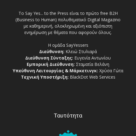
Το Say Yes... to the Press είναι το πρώτο free Β2Η
(Business to Human) πολυθεματικό Digital Magazino
με καθημερινή, ολοκληρωμένη και αξιόπιστη
ενημέρωση με θέματα που αφορούν όλους.
Η ομάδα SayYessers
Διεύθυνση:
Κλειώ Στυλιαρά
Διεύθυνση Σύνταξης:
Ευγενία Αντωνίου
Εμπορική Διεύθυνση:
Σταματία Βελάνη
Υπεύθυνη Λειτουργίας & Μάρκετινγκ:
Χρύσα Γώτα
Τεχνική Υποστήριξη:
BlackDot Web Services
Ταυτότητα