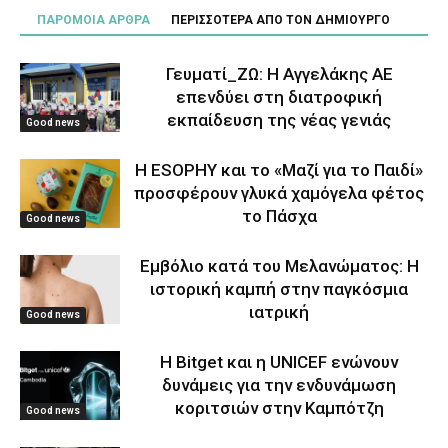
ΠΑΡΟΜΟΙΑ ΑΡΘΡΑ
ΠΕΡΙΣΣΟΤΕΡΑ ΑΠΟ ΤΟΝ ΔΗΜΙΟΥΡΓΟ
Γευματί_ΖΩ: Η Αγγελάκης ΑΕ
επενδύει στη διατροφική
εκπαίδευση της νέας γενιάς
Good news
Η ESOPHY και το «Μαζί για το Παιδί»
προσφέρουν γλυκά χαμόγελα φέτος
το Πάσχα
Good news
Εμβόλιο κατά του Μελανώματος: Η
ιστορική καμπή στην παγκόσμια
ιατρική
Good news
Η Bitget και η UNICEF ενώνουν
δυνάμεις για την ενδυνάμωση
κοριτσιών στην Καμπότζη
Good news