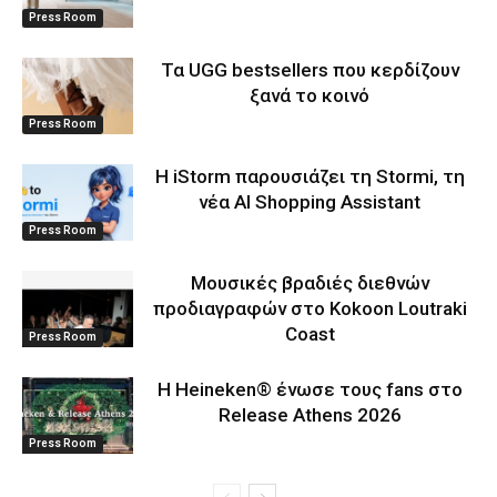
Press Room
Τα UGG bestsellers που κερδίζουν
ξανά το κοινό
Press Room
Η iStorm παρουσιάζει τη Stormi, τη
νέα AI Shopping Assistant
Press Room
Μουσικές βραδιές διεθνών
προδιαγραφών στο Kokoon Loutraki
Coast
Press Room
Η Heineken® ένωσε τους fans στο
Release Athens 2026
Press Room