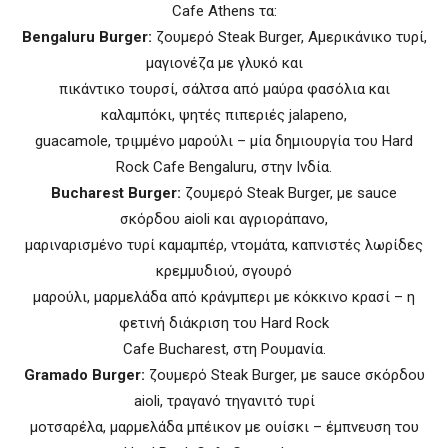
Cafe Athens τα:
Bengaluru Burger:
ζουμερό Steak Burger, Αμερικάνικο τυρί,
μαγιονέζα με γλυκό και
πικάντικο τουρσί, σάλτσα από μαύρα φασόλια και
καλαμπόκι, ψητές πιπεριές jalapeno,
guacamole, τριμμένο μαρούλι – μία δημιουργία του Hard
Rock Cafe Bengaluru, στην Ινδία.
Bucharest Burger:
ζουμερό Steak Burger, με sauce
σκόρδου aioli και αγριοράπανο,
μαριναρισμένο τυρί καμαμπέρ, ντομάτα, καπνιστές λωρίδες
κρεμμυδιού, σγουρό
μαρούλι, μαρμελάδα από κράνμπερι με κόκκινο κρασί – η
φετινή διάκριση του Hard Rock
Cafe Bucharest, στη Ρουμανία.
Gramado Burger:
ζουμερό Steak Burger, με sauce σκόρδου
aioli, τραγανό τηγανιτό τυρί
μοτσαρέλα, μαρμελάδα μπέικον με ουίσκι – έμπνευση του