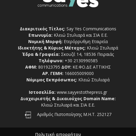
Διακριτικός Τίτλος:
Say Yes Communications
Επωνυμία:
Κλειώ Στυλιαρά και ΣΙΑ Ε.Ε.
Νομική Μορφή:
Ετερόρρυθμη Εταιρεία
Ιδιοκτήτης & Κύριος Μέτοχος:
Κλειώ Στυλιαρά
Έδρα & Γραφεία:
Σκουζέ 14, 18536 Πειραιάς
Τηλέφωνο:
+30 2130990585
ΑΦΜ:
801923795
ΔΟΥ:
ΚΕ.ΦΟ.ΔΕ ΑΤΤΙΚΗΣ
ΑΡ. ΓΕΜΗ:
166005009000
Νόμιμος Εκπρόσωπος:
Κλειώ Στυλιαρά
Ιστοσελίδα:
www.sayyestothepress.gr
Διαχειριστής & Δικαιούχος Domain Name:
Κλειώ Στυλιαρά και ΣΙΑ Ε.Ε.
Αριθμός Πιστοποίησης Μ.Η.Τ. 252127
Πολιτική απορρήτου