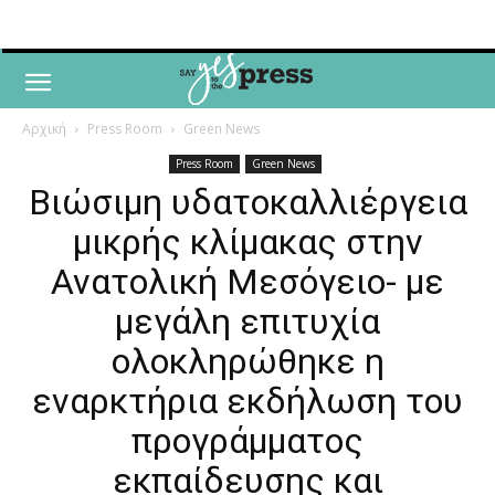
Αρχική
Press Room
Green News
Press Room
Green News
Βιώσιμη υδατοκαλλιέργεια
μικρής κλίμακας στην
Ανατολική Μεσόγειο- με
μεγάλη επιτυχία
ολοκληρώθηκε η
εναρκτήρια εκδήλωση του
προγράμματος
εκπαίδευσης και