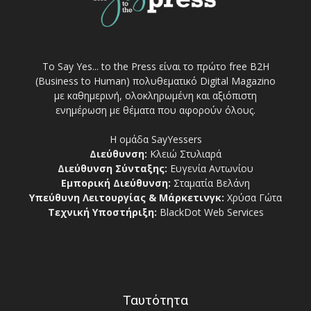
Το Say Yes... to the Press είναι το πρώτο free Β2Η
(Business to Human) πολυθεματικό Digital Magazino
με καθημερινή, ολοκληρωμένη και αξιόπιστη
ενημέρωση με θέματα που αφορούν όλους.
Η ομάδα SayYessers
Διεύθυνση:
Κλειώ Στυλιαρά
Διεύθυνση Σύνταξης:
Ευγενία Αντωνίου
Εμπορική Διεύθυνση:
Σταματία Βελάνη
Υπεύθυνη Λειτουργίας & Μάρκετινγκ:
Χρύσα Γώτα
Τεχνική Υποστήριξη:
BlackDot Web Services
Ταυτότητα