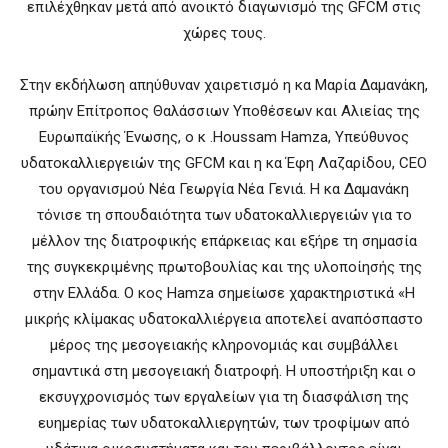
επιλέχθηκαν μετά από ανοικτό διαγωνισμό της GFCM στις
χώρες τους.
Στην εκδήλωση απηύθυναν χαιρετισμό η κα Μαρία Δαμανάκη,
πρώην Επίτροπος Θαλάσσιων Υποθέσεων και Αλιείας της
Ευρωπαϊκής Ένωσης, ο κ .Houssam Hamza, Υπεύθυνος
υδατοκαλλιεργειών της GFCM και η κα Έφη Λαζαρίδου, CEO
του οργανισμού Νέα Γεωργία Νέα Γενιά. Η κα Δαμανάκη
τόνισε τη σπουδαιότητα των υδατοκαλλιεργειών για το
μέλλον της διατροφικής επάρκειας και εξήρε τη σημασία
της συγκεκριμένης πρωτοβουλίας και της υλοποίησής της
στην Ελλάδα. O κος Hamza σημείωσε χαρακτηριστικά «Η
μικρής κλίμακας υδατοκαλλιέργεια αποτελεί αναπόσπαστο
μέρος της μεσογειακής κληρονομιάς και συμβάλλει
σημαντικά στη μεσογειακή διατροφή. H υποστήριξη και ο
εκσυγχρονισμός των εργαλείων για τη διασφάλιση της
ευημερίας των υδατοκαλλιεργητών, των τροφίμων από