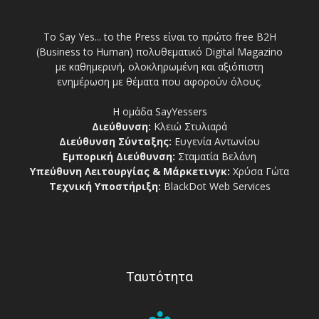
Το Say Yes... to the Press είναι το πρώτο free Β2Η
(Business to Human) πολυθεματικό Digital Magazino
με καθημερινή, ολοκληρωμένη και αξιόπιστη
ενημέρωση με θέματα που αφορούν όλους.
Η ομάδα SayYessers
Διεύθυνση:
Κλειώ Στυλιαρά
Διεύθυνση Σύνταξης:
Ευγενία Αντωνίου
Εμπορική Διεύθυνση:
Σταματία Βελάνη
Υπεύθυνη Λειτουργίας & Μάρκετινγκ:
Χρύσα Γώτα
Τεχνική Υποστήριξη:
BlackDot Web Services
Ταυτότητα