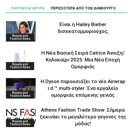
ΠΑΡΟΜΟΙΑ ΑΡΘΡΑ
ΠΕΡΙΣΣΟΤΕΡΑ ΑΠΟ ΤΟΝ ΔΗΜΙΟΥΡΓΟ
Είναι η Hailey Bieber
δισεκατομμυριούχος;
Beauty and
Fashion News
Η Νέα Βασική Σειρά Catrice Άνοιξη/
Καλοκαίρι 2025: Μια Νέα Εποχή
Beauty and
Ομορφιάς
Fashion News
Η Dyson παρουσιάζει το νέο Airwrap
i.d.™ multi-styler: Ένα εργαλείο
Beauty and
ομορφιάς επόμενης γενιάς
Fashion News
Athens Fashion Trade Show: Σήμερα
ξεκινάει το μεγαλύτερο γεγονός της
Beauty and
μόδας!
Fashion News